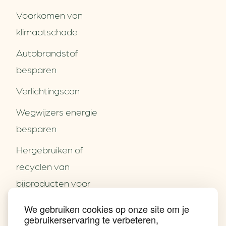
Voorkomen van
klimaatschade
Autobrandstof
besparen
Verlichtingscan
Wegwijzers energie
besparen
Hergebruiken of
Over ons
recyclen van
Partners
Word partner
bijproducten voor
Contact
het MKB
We gebruiken cookies op onze site om je
Nieuws
gebruikerservaring te verbeteren,
Energie besparen op
Praktijkverhalen