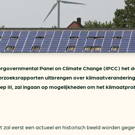
ring
In je gebouw
Verlichtingscan
Op vervoer
Wegwijzers energie besp
as
In de bedrijfsvoering
Hergebruiken of recyclen 
ein
voor het MKB
u
Energie besparen op uw 
info@klimaatplein.n
ntergovernmental Panel on Climate Change (IPCC) het 
erzoeksrapporten uitbrengen over klimaatverandering.
ep III, zal ingaan op mogelijkheden om het klimaatpr
t zal eerst een actueel en historisch beeld worden geg