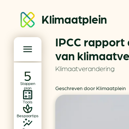
Klimaatplein
IPCC rapport 
Klimaatplein
van klimaatv
Hoofd­navigatie
Klimaatverandering
Over ons
Stappen
Partners
Geschreven door Klimaatplein
plan
Word partner
Tools
Contact
Bespaartips
Dossiers