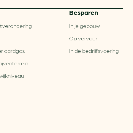
Besparen
tverandering
In je gebouw
Op vervoer
r aardgas
In de bedrijfsvoering
jventerrein
wijkniveau