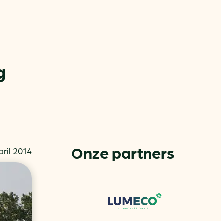
g
or
ck
Onze partners
pril 2014
rnemers
chade