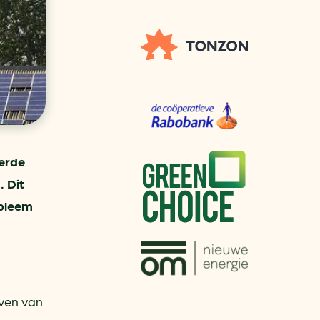
aren
van bijproducten
PC
l
(073) 822 74 86
derde
 Dit
obleem
even van