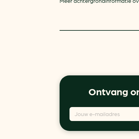
Meer achtergrondinformatie ov
Ontvang on