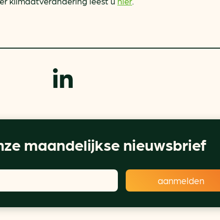
er klimaatverandering leest u
hier
.
ze maandelijkse nieuwsbrief