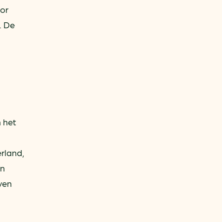
oor
. De
n het
rland,
en
ven