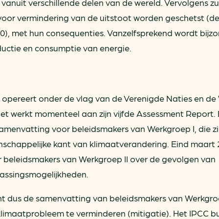
vanuit verschillende delen van de wereld. Vervolgens zu
voor vermindering van de uitstoot worden geschetst (d
100), met hun consequenties. Vanzelfsprekend wordt bijz
ctie en consumptie van energie.
n opereert onder de vlag van de Verenigde Naties en de
et werkt momenteel aan zijn vijfde Assessment Report. 
menvatting voor beleidsmakers van Werkgroep I, die z
schappelijke kant van klimaatverandering. Eind maart 
r beleidsmakers van Werkgroep II over de gevolgen van
assingsmogelijkheden.
jnt dus de samenvatting van beleidsmakers van Werkgroe
limaatprobleem te verminderen (mitigatie). Het IPCC b