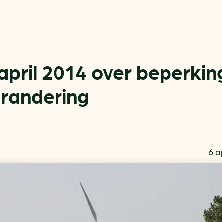
april 2014 over beperkin
erandering
Actueel
Handige tools
Nieuws
CO2-voetafdruk calculat
Praktijkverhalen
MKB energie bespaarche
6 a
Events
Terugverdien­tijden
Nieuwsbrief
Subsidiewijzer voor onde
Voorkomen van klimaats
Besparen
Autobrandstof besparen