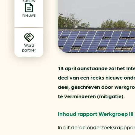
Cases
Achtergrond klimaatverande
Beprijzing van CO2
Nieuws
Ondernemen zonder aardg
Verduurzamen bedrijventerr
Klimaattransitie op wijknivea
Word
partner
13 april aanstaande zal het I
deel van een reeks nieuwe ond
deel, geschreven door werkgro
te verminderen (mitigatie).
Inhoud rapport Werkgroep III
In dit derde onderzoeksrapppor