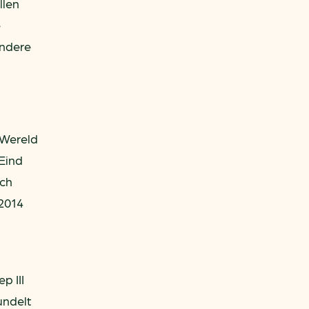
llen
e
ondere
 Wereld
Eind
ich
2014
p III
undelt