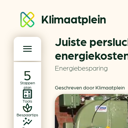
Klimaatplein
Juiste perslu
Klimaatplein
energiekoste
Hoofd­navigatie
Energiebesparing
Over ons
Stappen
Partners
Geschreven door Klimaatplein
plan
Word partner
Tools
Contact
Bespaartips
Dossiers