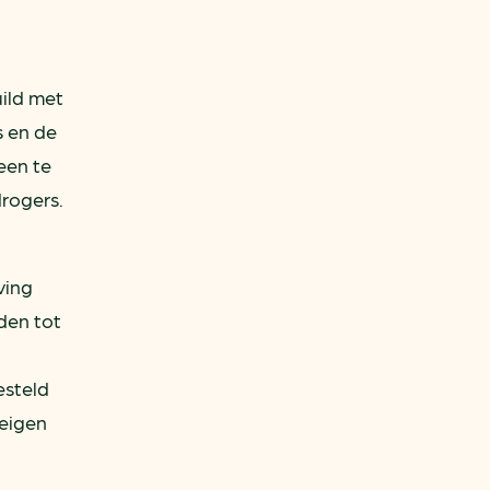
ild met
s en de
een te
rogers.
ving
den tot
esteld
 eigen