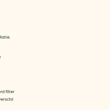
latie.
u
d filter
erschil