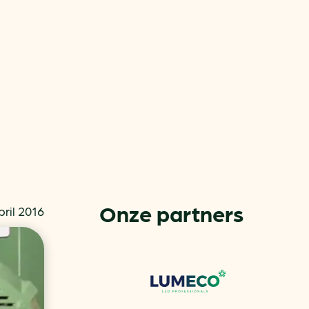
or
ck
Onze partners
pril 2016
rnemers
chade