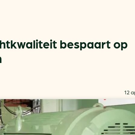
chtkwaliteit bespaart op
n
Actueel
Handige tools
Nieuws
CO2-voetafdruk calculat
Praktijkverhalen
MKB energie bespaarche
12 a
Events
Terugverdien­tijden
Nieuwsbrief
Subsidiewijzer voor onde
Voorkomen van klimaats
Besparen
Autobrandstof besparen