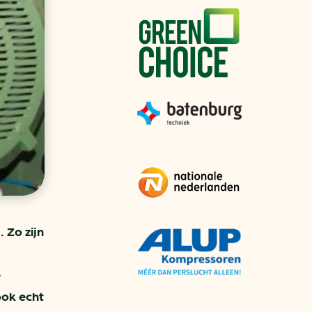
aren
van bijproducten
PC
l
(073) 822 74 86
 Zo zijn
e
ook echt