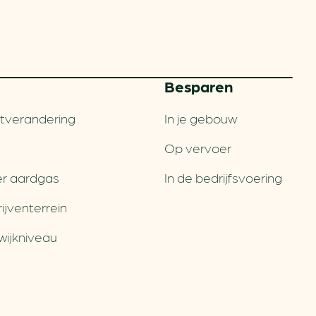
Besparen
tverandering
In je gebouw
Op vervoer
r aardgas
In de bedrijfsvoering
jventerrein
wijkniveau