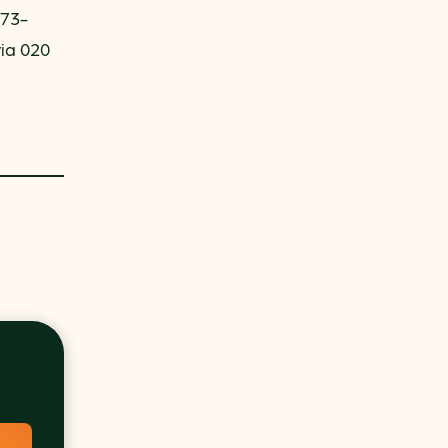
573-
via 020