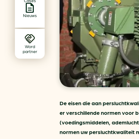
Cases
Achtergrond klimaatverande
Beprijzing van CO2
Nieuws
Ondernemen zonder aardg
Verduurzamen bedrijventerr
Klimaattransitie op wijknivea
Word
partner
De eisen die aan persluchtkwali
er verschillende normen voor b
(voedingsmiddelen, ademlucht)
normen uw persluchtkwaliteit mo