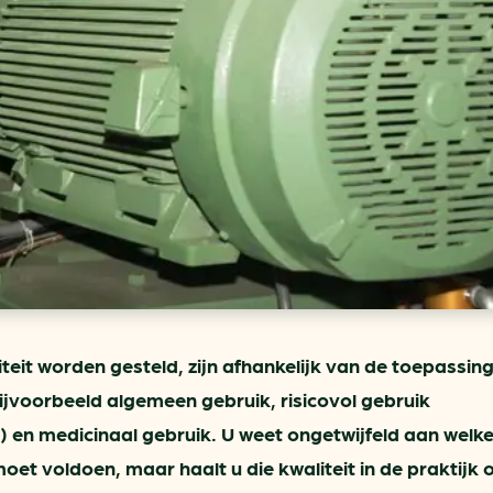
ring
In je gebouw
Verlichtingscan
Op vervoer
Wegwijzers energie besp
as
In de bedrijfsvoering
Hergebruiken of recyclen 
ein
voor het MKB
u
Energie besparen op uw 
info@klimaatplein.n
teit worden gesteld, zijn afhankelijk van de toepassing.
ijvoorbeeld algemeen gebruik, risicovol gebruik
 en medicinaal gebruik. U weet ongetwijfeld aan welk
et voldoen, maar haalt u die kwaliteit in de praktijk 