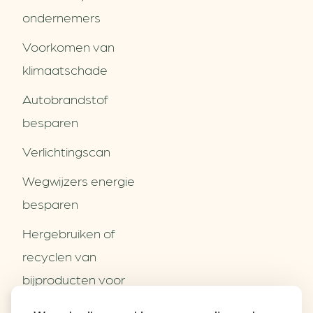
ondernemers
Voorkomen van
klimaatschade
Autobrandstof
besparen
Verlichtingscan
Wegwijzers energie
besparen
Hergebruiken of
Over ons
recyclen van
Partners
Word partner
bijproducten voor
Contact
het MKB