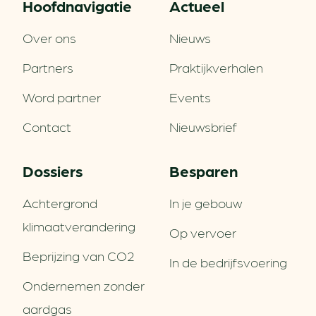
Hoofd­navigatie
Actueel
Over ons
Nieuws
Partners
Praktijkverhalen
Word partner
Events
Contact
Nieuwsbrief
Dossiers
Besparen
Achtergrond
In je gebouw
klimaatverandering
Op vervoer
Beprijzing van CO2
In de bedrijfsvoering
Ondernemen zonder
aardgas