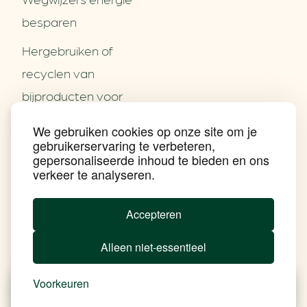
besparen
Hergebruiken of
Over ons
recyclen van
Partners
Word partner
bijproducten voor
Contact
het MKB
We gebruiken cookies op onze site om je
Nieuws
gebruikerservaring te verbeteren,
Energie besparen op
Praktijkverhalen
gepersonaliseerde inhoud te bieden en ons
Events
uw PC
verkeer te analyseren.
Nieuwsbrief
Social Media
Achtergrond klimaatverandering
Accepteren
Beprijzing van CO2
Ondernemen zonder aardgas
Alleen niet-essentieel
Verduurzamen bedrijventerrein
Klimaattransitie op wijkniveau
Copyright klimaatplein
Voorkeuren
Privacy & Disclaimer
In je gebouw
Nieuws
Besparen
Tools
Add Soul
Op vervoer