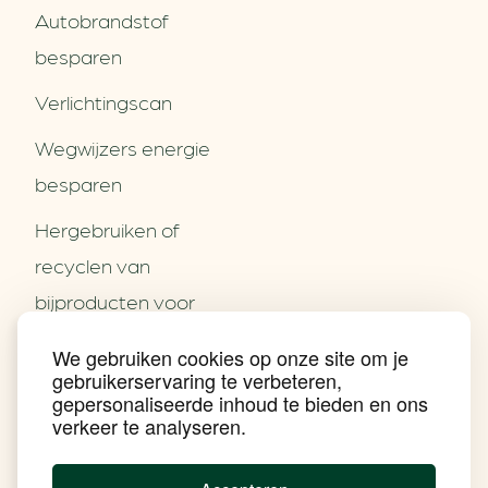
Autobrandstof
besparen
Verlichtingscan
Wegwijzers energie
besparen
Hergebruiken of
Over ons
recyclen van
Partners
Word partner
bijproducten voor
Contact
het MKB
We gebruiken cookies op onze site om je
Nieuws
gebruikerservaring te verbeteren,
Energie besparen op
Praktijkverhalen
gepersonaliseerde inhoud te bieden en ons
Events
uw PC
verkeer te analyseren.
Nieuwsbrief
Social Media
Achtergrond klimaatverandering