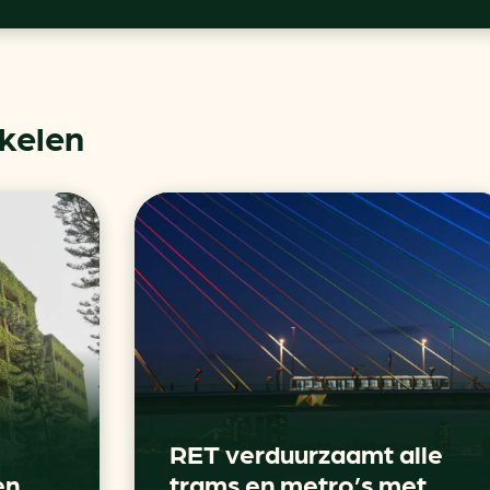
ikelen
RET verduurzaamt alle
en
trams en metro’s met