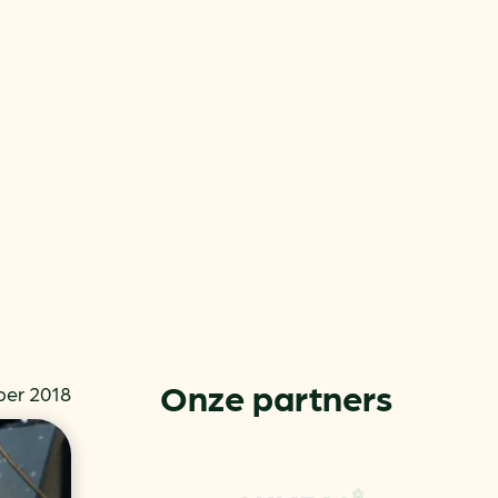
or
ck
Onze partners
ber 2018
rnemers
chade