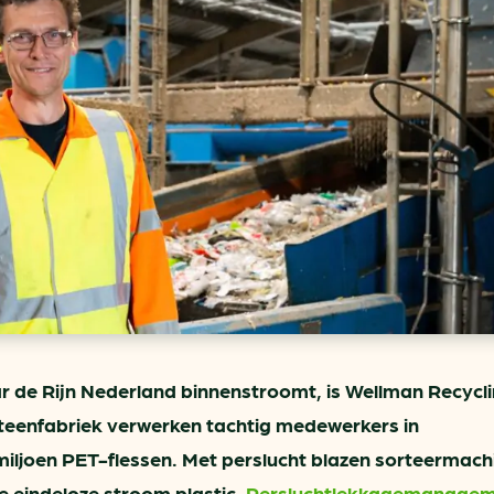
ring
In je gebouw
Verlichtingscan
Op vervoer
Wegwijzers energie besp
as
In de bedrijfsvoering
Hergebruiken of recyclen 
ein
voor het MKB
u
Energie besparen op uw 
info@klimaatplein.n
aar de Rijn Nederland binnenstroomt, is Wellman Recycl
steenfabriek verwerken tachtig medewerkers in
f miljoen PET-flessen. Met perslucht blazen sorteermach
e eindeloze stroom plastic.
Persluchtlekkagemanage