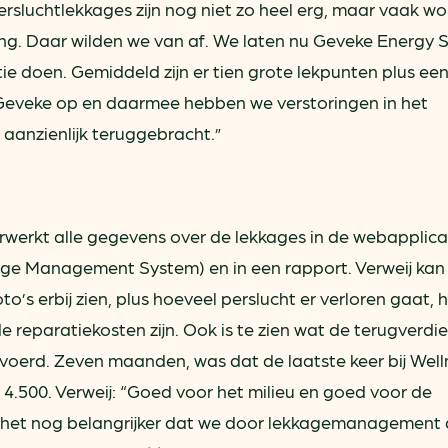
ersluchtlekkages zijn nog niet zo heel erg, maar vaak w
ring. Daar wilden we van af. We laten nu Geveke Energy 
tie doen. Gemiddeld zijn er tien grote lekpunten plus ee
t Geveke op en daarmee hebben we verstoringen in het
aanzienlijk teruggebracht.”
rwerkt alle gegevens over de lekkages in de webapplica
 Management System) en in een rapport. Verweij kan 
to’s erbij zien, plus hoeveel perslucht er verloren gaat, 
de reparatiekosten zijn. Ook is te zien wat de terugverdien
evoerd. Zeven maanden, was dat de laatste keer bij Wel
4.500. Verweij: “Goed voor het milieu en goed voor de
 het nog belangrijker dat we door lekkagemanagement