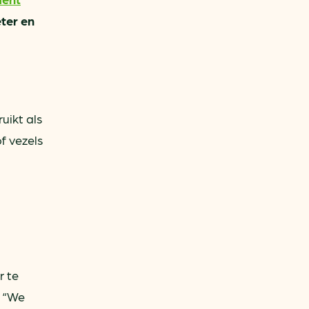
eter en
uikt als
f vezels
r te
. “We