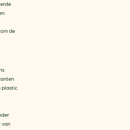
derde
en.
 om de
ns
stanten
 plastic
nder
t van