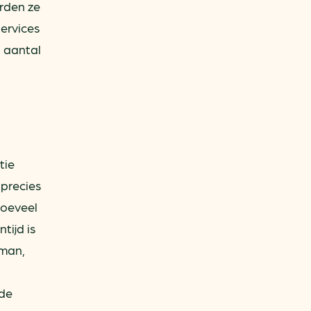
orden ze
Services
n aantal
tie
precies
hoeveel
tijd is
lman,
 de