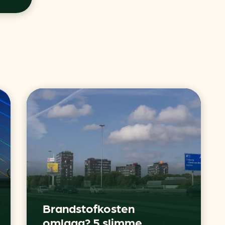
Brandstofkosten
omlaag? 5 slimme