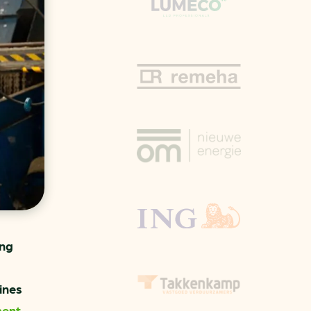
aren
van bijproducten
PC
l
(073) 822 74 86
ing
ines
ment