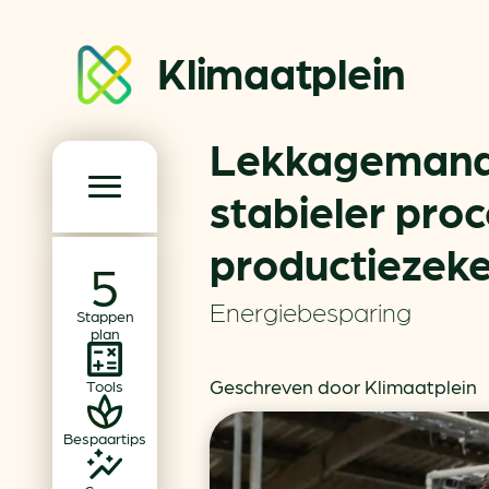
Klimaatplein
Lekkagemana
Klimaatplein
stabieler pro
productiezeke
Hoofd­navigatie
Over ons
Energiebesparing
Stappen
Partners
plan
Word partner
Geschreven door Klimaatplein
Tools
Contact
Bespaartips
Dossiers