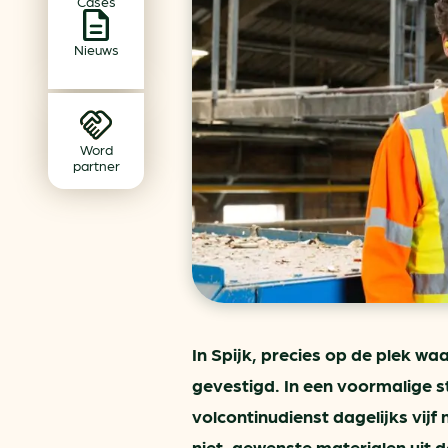
Cases
Achtergrond klimaatverande
Beprijzing van CO2
Nieuws
Ondernemen zonder aardg
Verduurzamen bedrijventerr
Klimaattransitie op wijknivea
Word
partner
In Spijk, precies op de plek w
gevestigd. In een voormalige 
volcontinudienst dagelijks vij
niet-gewenste materialen uit d