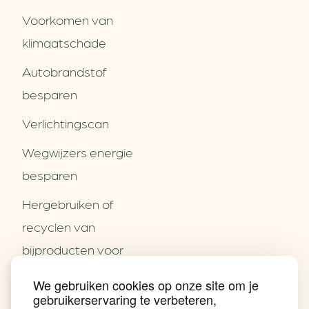
Voorkomen van
klimaatschade
Autobrandstof
besparen
Verlichtingscan
Wegwijzers energie
besparen
Hergebruiken of
Over ons
recyclen van
Partners
Word partner
bijproducten voor
Contact
het MKB
We gebruiken cookies op onze site om je
Nieuws
gebruikerservaring te verbeteren,
Energie besparen op
Praktijkverhalen