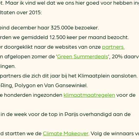
et. Maar ik vind wel dat we ons hier goed voor hebben in
ltaten over 2015:
eind december haar 325.000e bezoeker.
orden we gemiddeld 12.500 keer per maand bezocht.
er doorgeklikt naar de websites van onze
partners.
n afgelopen zomer de ‘
Green Summerdeals
‘, 20% daar
dingen.
 partners die zich dit jaar bij het Klimaatplein aansloten. 
Ring, Polygon en Van Gansewinkel.
de honderden ingezonden
klimaatmaatregelen
voor de
n de week voor de top in Parijs overhandigd aan de
 startten we de
Climate Makeover
. Volg de winnaars 