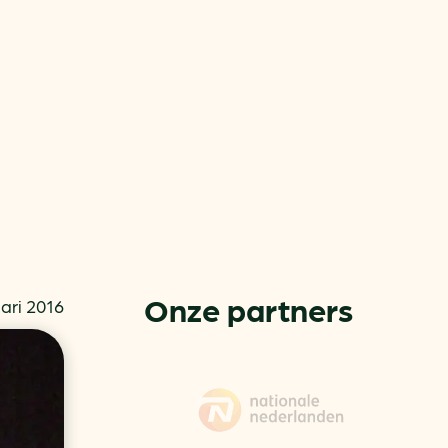
or
ck
Onze partners
ari 2016
rnemers
chade