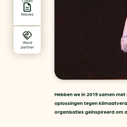
Cases
Achtergrond klimaatverande
Beprijzing van CO2
Nieuws
Ondernemen zonder aardg
Verduurzamen bedrijventerr
Klimaattransitie op wijknivea
Word
partner
Hebben we in 2015 samen met 
oplossingen tegen klimaatvera
organisaties geïnspireerd om 