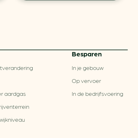
Besparen
tverandering
In je gebouw
Op vervoer
r aardgas
In de bedrijfsvoering
jventerrein
wijkniveau