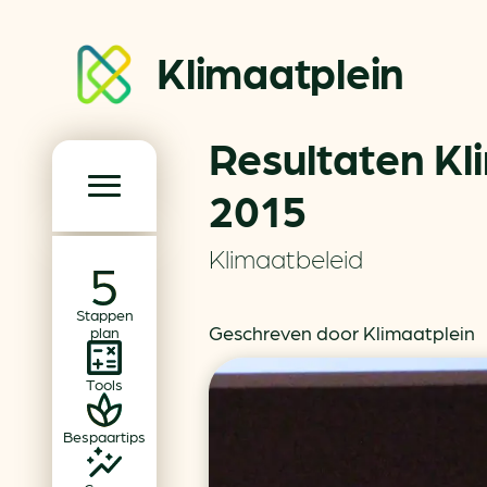
Klimaatplein
Resultaten Kl
Klimaatplein
2015
Hoofd­navigatie
Klimaatbeleid
Over ons
Stappen
Partners
Geschreven door Klimaatplein
plan
Word partner
Tools
Contact
Bespaartips
Dossiers