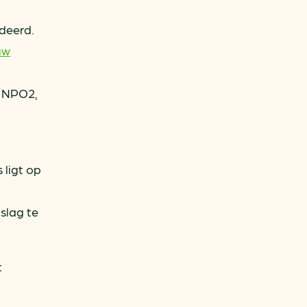
deerd.
uw
p NPO2,
 ligt op
l
slag te
t