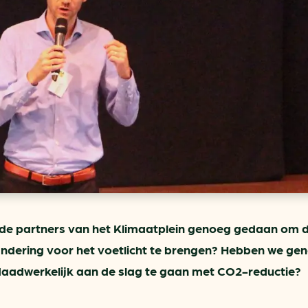
ring
In je gebouw
Verlichtingscan
Op vervoer
Wegwijzers energie besp
as
In de bedrijfsvoering
Hergebruiken of recyclen 
ein
voor het MKB
u
Energie besparen op uw 
info@klimaatplein.n
de partners van het Klimaatplein genoeg gedaan om 
ndering voor het voetlicht te brengen? Hebben we ge
daadwerkelijk aan de slag te gaan met CO2-reductie?