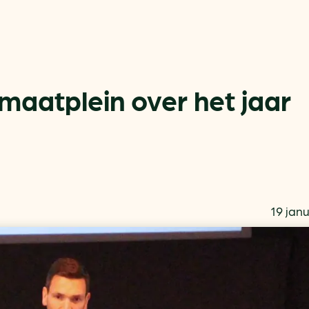
imaatplein over het jaar
Actueel
Handige tools
Nieuws
CO2-voetafdruk calculat
Praktijkverhalen
MKB energie bespaarche
19 janu
Events
Terugverdien­tijden
Nieuwsbrief
Subsidiewijzer voor onde
Voorkomen van klimaats
Besparen
Autobrandstof besparen