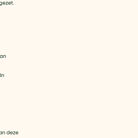
gezet.
van
In
van deze