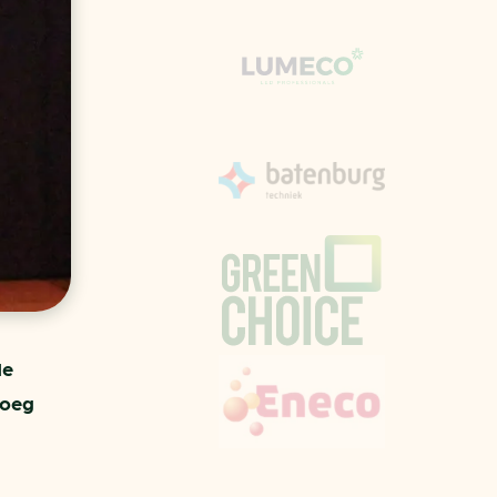
aren
van bijproducten
PC
l
(073) 822 74 86
de
noeg