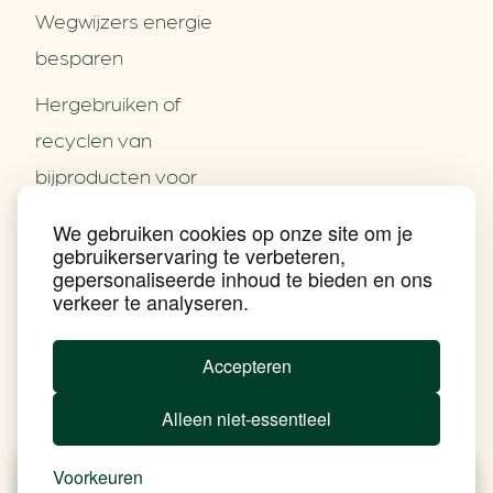
Wegwijzers energie
besparen
Hergebruiken of
Over ons
recyclen van
Partners
Word partner
bijproducten voor
Contact
het MKB
We gebruiken cookies op onze site om je
Nieuws
gebruikerservaring te verbeteren,
Energie besparen op
Praktijkverhalen
gepersonaliseerde inhoud te bieden en ons
Events
uw PC
verkeer te analyseren.
Nieuwsbrief
Social Media
Achtergrond klimaatverandering
Accepteren
Beprijzing van CO2
Ondernemen zonder aardgas
Alleen niet-essentieel
Verduurzamen bedrijventerrein
Klimaattransitie op wijkniveau
Copyright klimaatplein
Voorkeuren
Privacy & Disclaimer