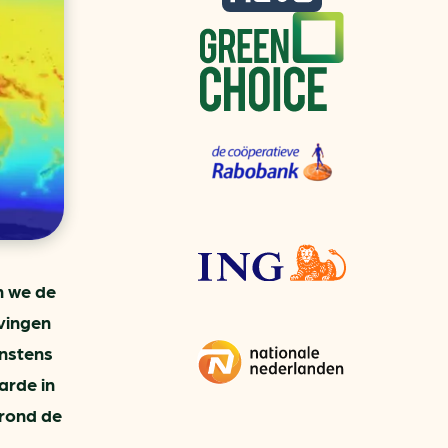
aren
van bijproducten
PC
l
(073) 822 74 86
n we de
tvingen
instens
arde in
 rond de