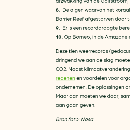
afzwakking van de Golfstroom, 
8.
De algen waarvan het koraal af
Barrier Reef afgestorven door
9.
Er is een recorddroogte berei
10.
Op Borneo, in de Amazone e
Deze tien weerrecords (gedocu
dringend we aan de slag moeten
CO2. Naast klimaatverandering
redenen
en voordelen voor org
ondernemen. De oplossingen om 
Maar dan moeten we daar, samen 
aan gaan geven.
Bron foto: Nasa