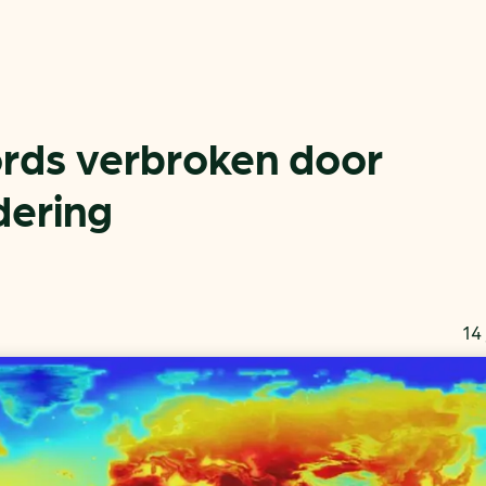
rds verbroken door
dering
Actueel
Handige tools
Nieuws
CO2-voetafdruk calculat
Praktijkverhalen
MKB energie bespaarche
14 
Events
Terugverdien­tijden
Nieuwsbrief
Subsidiewijzer voor onde
Voorkomen van klimaats
Besparen
Autobrandstof besparen