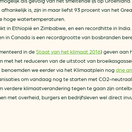
mogelijk als gevolg van het smeltende ijs op Groenland.
hankelijk is, zijn in maar liefst 93 procent van het Gre
 te hoge watertemperaturen.
kt in Ethiopië en Zimbabwe, en een recordhitte in India.
n in Canada is een recordgrootte van bosbranden bere
menteerd in de
Staat van het klimaat 2016
) geven aan 
 met het reduceren van de uitstoot van broeikasgasse
 benoemden we eerder via het Klimaatplein nog
drie a
anisaties om vandaag nog te starten met CO2-neutraal
verdere klimaatverandering tegen te gaan zijn ontelb
met overheid, burgers en bedrijfsleven wel direct invu