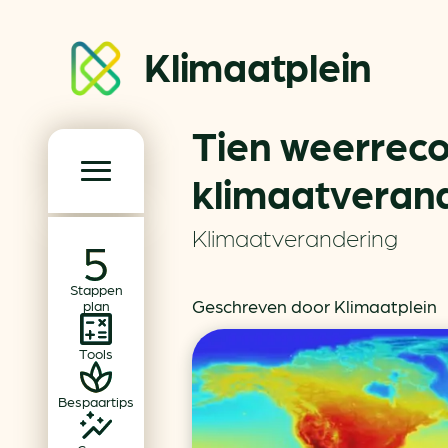
Klimaatplein
Tien weerreco
Klimaatplein
klimaatveran
Hoofd­navigatie
Klimaatverandering
Over ons
Stappen
Partners
Geschreven door Klimaatplein
plan
Word partner
Tools
Contact
Bespaartips
Dossiers