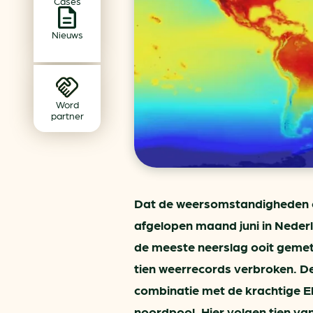
Cases
Achtergrond klimaatverande
Beprijzing van CO2
Nieuws
Ondernemen zonder aardg
Verduurzamen bedrijventerr
Klimaattransitie op wijknivea
Word
partner
Dat de weersomstandigheden 
afgelopen maand juni in Nederl
de meeste neerslag ooit gemet
tien weerrecords verbroken. De
combinatie met de krachtige E
noordpool. Hier volgen tien va