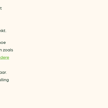
at
ikt.
hoe
n zoals
ndere
aar.
lling