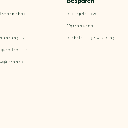
Besparen
tverandering
In je gebouw
Op vervoer
r aardgas
In de bedrijfsvoering
jventerrein
wijkniveau