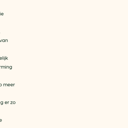
ie
.
 van
lijk
arming
ap meer
g er zo
e