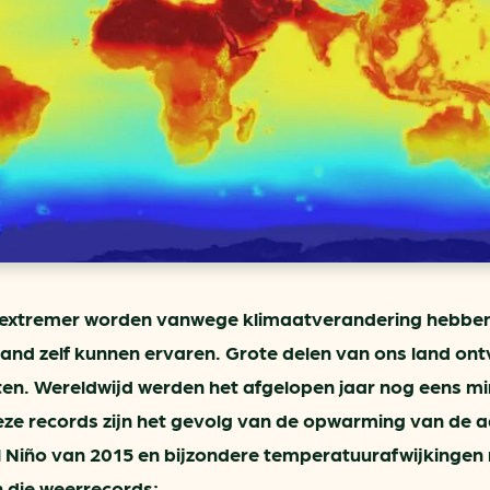
ring
In je gebouw
Verlichtingscan
Op vervoer
Wegwijzers energie besp
as
In de bedrijfsvoering
Hergebruiken of recyclen 
ein
voor het MKB
u
Energie besparen op uw 
info@klimaatplein.n
extremer worden vanwege klimaatverandering hebbe
and zelf kunnen ervaren. Grote delen van ons land on
en. Wereldwijd werden het afgelopen jaar nog eens m
ze records zijn het gevolg van de opwarming van de a
l Niño van 2015 en bijzondere temperatuurafwijkingen
n die weerrecords: