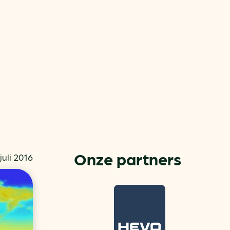
or
ck
Onze partners
juli 2016
rnemers
chade