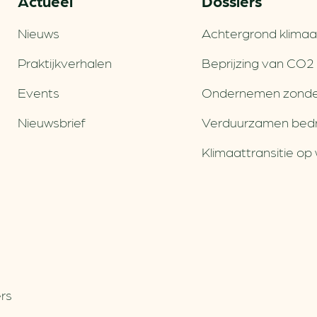
Actueel
Dossiers
Nieuws
Achtergrond klimaa
Praktijkverhalen
Beprijzing van CO2
Events
Ondernemen zonde
Nieuwsbrief
Verduurzamen bedri
Klimaattransitie op 
rs