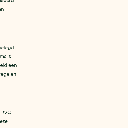
én
gelegd.
ms is
eeld een
regelen
j RVO
deze