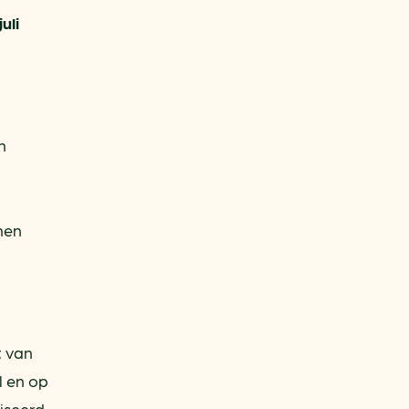
uli
h
nen
t van
l en op
liseerd