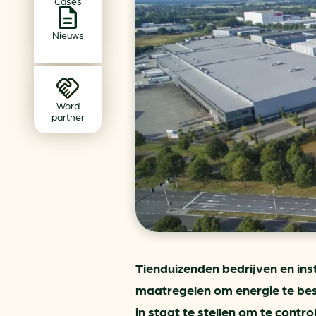
Cases
Achtergrond klimaatverande
Beprijzing van CO2
Nieuws
Ondernemen zonder aardg
Verduurzamen bedrijventerr
Klimaattransitie op wijknivea
Word
partner
Tienduizenden bedrijven en inst
maatregelen om energie te besp
in staat te stellen om te contr