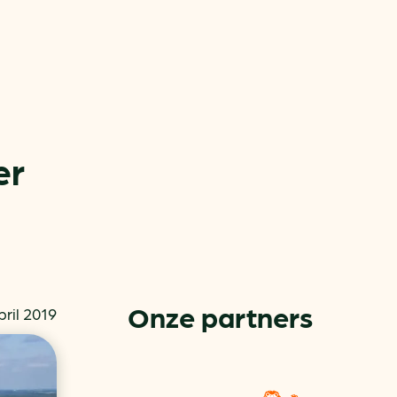
er
or
ck
Onze partners
pril 2019
rnemers
chade