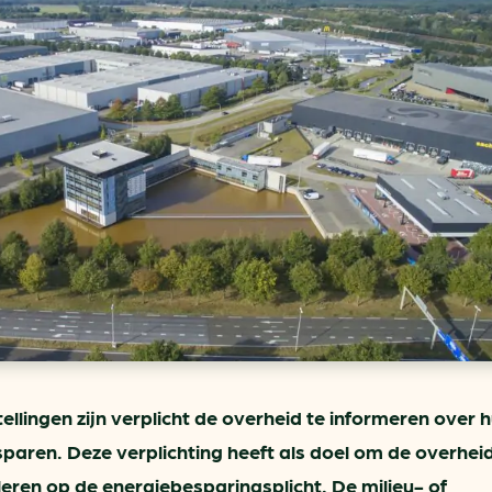
ring
In je gebouw
Verlichtingscan
Op vervoer
Wegwijzers energie besp
as
In de bedrijfsvoering
Hergebruiken of recyclen 
ein
voor het MKB
u
Energie besparen op uw 
info@klimaatplein.n
ellingen zijn verplicht de overheid te informeren over 
aren. Deze verplichting heeft als doel om de overhei
oleren op de energiebesparingsplicht. De milieu- of