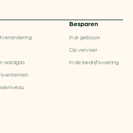
Besparen
tverandering
In je gebouw
Op vervoer
r aardgas
In de bedrijfsvoering
jventerrein
wijkniveau