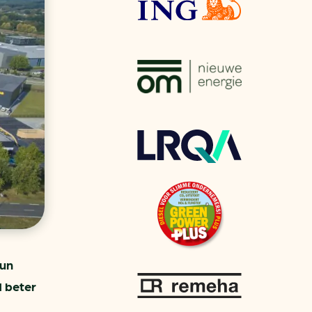
aren
van bijproducten
PC
l
(073) 822 74 86
hun
d beter