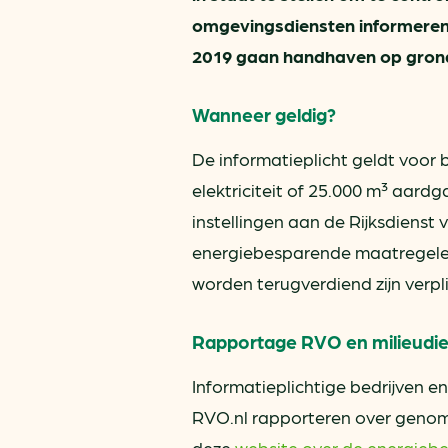
omgevingsdiensten informeren be
2019 gaan handhaven op gron
Wanneer geldig?
De informatieplicht geldt voor b
elektriciteit of 25.000 m³ aardg
instellingen aan de Rijksdien
energiebesparende maatregele
worden terugverdiend zijn verpli
Rapportage RVO en milieudie
Informatieplichtige bedrijven e
RVO.nl rapporteren over genome
deze
website over de energiebe