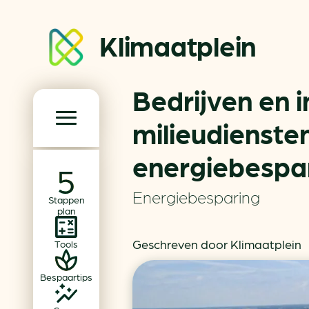
Klimaatplein
Bedrijven en i
Klimaatplein
milieudienste
energiebespa
Hoofd­navigatie
Over ons
Energiebesparing
Stappen
Partners
plan
Word partner
Geschreven door Klimaatplein
Tools
Contact
Bespaartips
Dossiers