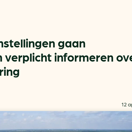
nstellingen gaan
n verplicht informeren ov
ring
Actueel
Handige tools
Nieuws
CO2-voetafdruk calculat
Praktijkverhalen
MKB energie bespaarche
Events
Terugverdien­tijden
12 a
Nieuwsbrief
Subsidiewijzer voor onde
Voorkomen van klimaats
Besparen
Autobrandstof besparen