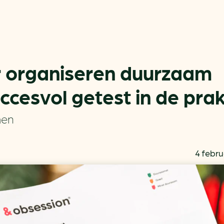
r organiseren duurzaam
cesvol getest in de prak
Actueel
Handige tools
men
Nieuws
CO2-voetafdruk calculat
Praktijkverhalen
MKB energie bespaarche
4 febru
Events
Terugverdien­tijden
Nieuwsbrief
Subsidiewijzer voor onde
Voorkomen van klimaats
Besparen
Autobrandstof besparen