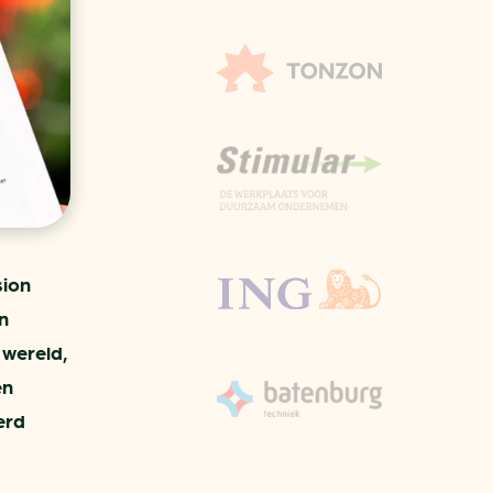
aren
van bijproducten
PC
l
(073) 822 74 86
sion
n
 wereld,
en
erd