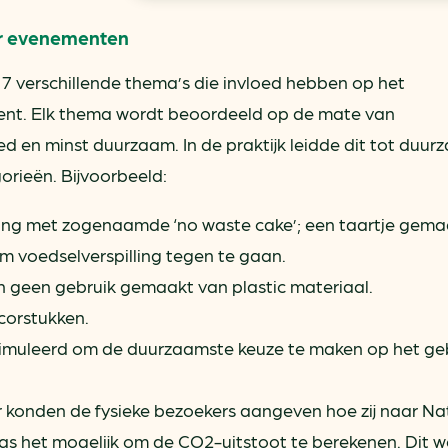
or evenementen
n 7 verschillende thema’s die invloed hebben op het
nt. Elk thema wordt beoordeeld op de mate van
 en minst duurzaam. In de praktijk leidde dit tot duur
orieën. Bijvoorbeeld:
ing met zogenaamde ‘no waste cake’; een taartje gema
 voedselverspilling tegen te gaan.
n geen gebruik gemaakt van plastic materiaal.
corstukken.
stimuleerd om de duurzaamste keuze te maken op het ge
er konden de fysieke bezoekers aangeven hoe zij naar Nat
s het mogelijk om de CO2-uitstoot te berekenen. Dit w