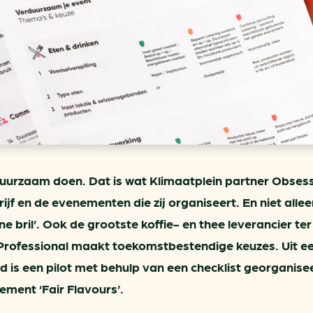
ring
In je gebouw
Verlichtingscan
Op vervoer
Wegwijzers energie besp
as
In de bedrijfsvoering
Hergebruiken of recyclen 
ein
voor het MKB
u
Energie besparen op uw 
info@klimaatplein.n
urzaam doen. Dat is wat Klimaatplein partner Obses
ijf en de evenementen die zij organiseert. En niet allee
e bril’. Ook de grootste koffie- en thee leverancier ter
rofessional maakt toekomstbestendige keuzes. Uit e
 is een pilot met behulp van een checklist georganise
ement ‘Fair Flavours’.