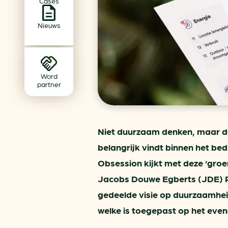
Cases
Achtergrond klimaatverande
Beprijzing van CO2
Nieuws
Ondernemen zonder aardg
Verduurzamen bedrijventerr
Klimaattransitie op wijknivea
Word
partner
Niet duurzaam denken, maar du
belangrijk vindt binnen het bedr
Obsession kijkt met deze ‘groen
Jacobs Douwe Egberts (JDE) P
gedeelde visie op duurzaamheid
welke is toegepast op het even