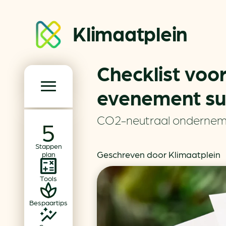
Klimaatplein
Checklist voo
Klimaatplein
evenement suc
Hoofd­navigatie
CO2-neutraal onderne
Over ons
Stappen
Partners
Geschreven door Klimaatplein
plan
Word partner
Tools
Contact
Bespaartips
Dossiers