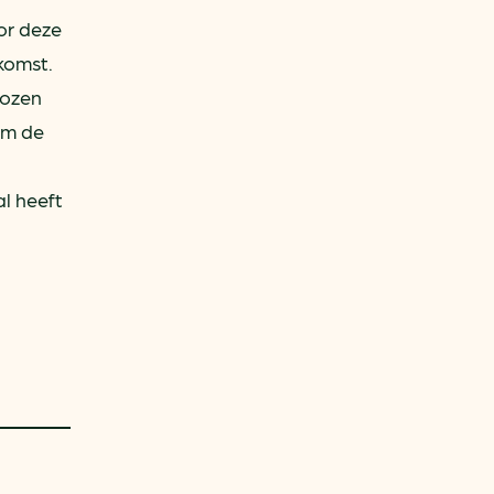
or deze
komst.
kozen
om de
,
l heeft