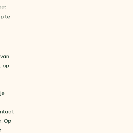
het
p te
 van
t op
je
ntaal.
n. Op
n