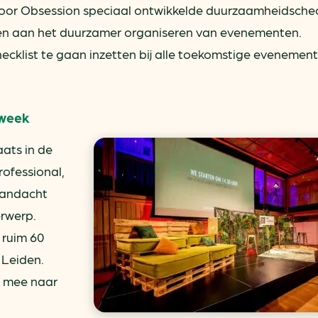
 door Obsession speciaal ontwikkelde duurzaamheidschec
en aan het duurzamer organiseren van evenementen.
hecklist te gaan inzetten bij alle toekomstige evenemen
sweek
aats in de
ofessional,
 aandacht
rwerp.
 ruim 60
 Leiden.
e mee naar