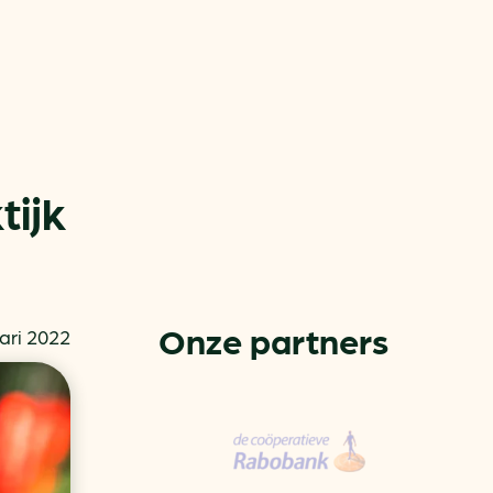
tijk
or
ck
Onze partners
ari 2022
rnemers
chade