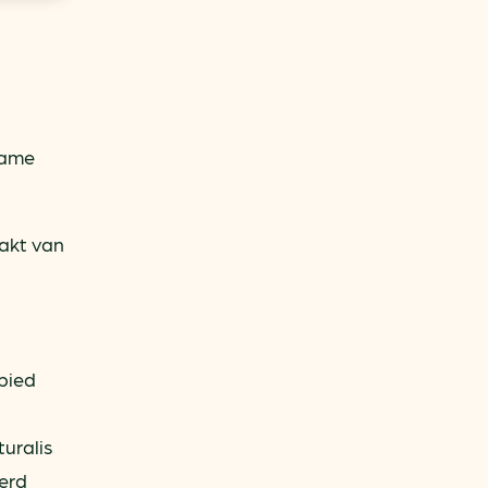
zame
akt van
bied
uralis
erd