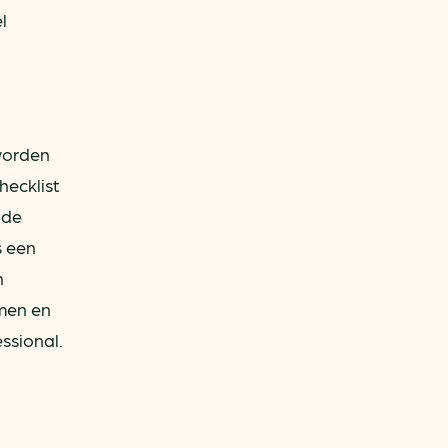
l
worden
hecklist
 de
s een
n
omen en
ssional.