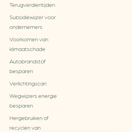
Terugverdien­tijden
Subsidiewijzer voor
ondernemers
Voorkomen van
klimaatschade
Autobrandstof
besparen
Verlichtingscan
Wegwijzers energie
besparen
Hergebruiken of
Over ons
recyclen van
Partners