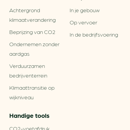
Achtergrond
In je gebouw
klimaatverandering
Op vervoer
Beprijzing van CO2
In de bedrijfsvoering
Ondernemen zonder
aardgas
Verduurzamen
bedrijventerrein
Klimaattransitie op
wijkniveau
Handige tools
CO2-voetafdruk