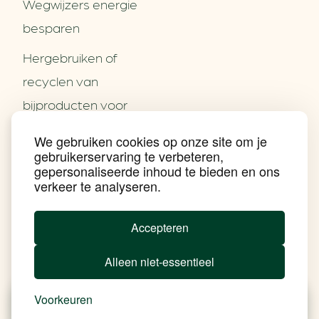
Wegwijzers energie
besparen
Hergebruiken of
Over ons
recyclen van
Partners
Word partner
bijproducten voor
Contact
het MKB
We gebruiken cookies op onze site om je
Nieuws
gebruikerservaring te verbeteren,
Energie besparen op
Praktijkverhalen
gepersonaliseerde inhoud te bieden en ons
Events
uw PC
verkeer te analyseren.
Nieuwsbrief
Social Media
Achtergrond klimaatverandering
Accepteren
Beprijzing van CO2
Ondernemen zonder aardgas
Alleen niet-essentieel
Verduurzamen bedrijventerrein
Klimaattransitie op wijkniveau
Copyright klimaatplein
Voorkeuren
Privacy & Disclaimer
In je gebouw