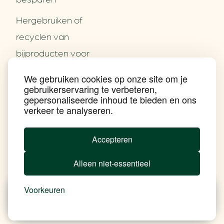
Hergebruiken of
Over ons
recyclen van
Partners
Word partner
bijproducten voor
Contact
het MKB
We gebruiken cookies op onze site om je
Nieuws
gebruikerservaring te verbeteren,
Energie besparen op
Praktijkverhalen
gepersonaliseerde inhoud te bieden en ons
Events
uw PC
verkeer te analyseren.
Nieuwsbrief
Social Media
Achtergrond klimaatverandering
Accepteren
Beprijzing van CO2
Ondernemen zonder aardgas
Alleen niet-essentieel
Verduurzamen bedrijventerrein
Klimaattransitie op wijkniveau
Copyright klimaatplein
Voorkeuren
Privacy & Disclaimer
In je gebouw
Nieuws
Besparen
Tools
Add Soul
Op vervoer
In de bedrijfsvoering