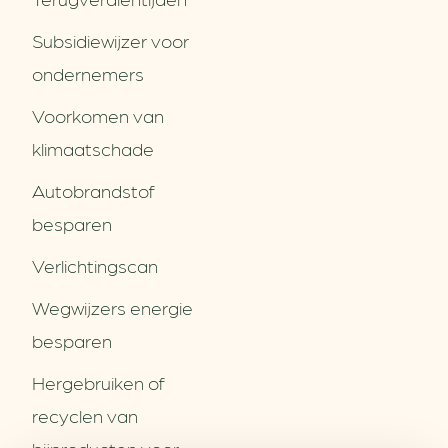
Subsidiewijzer voor
ondernemers
Voorkomen van
klimaatschade
Autobrandstof
besparen
Verlichtingscan
Wegwijzers energie
besparen
Hergebruiken of
Over ons
recyclen van
Partners
Word partner
bijproducten voor