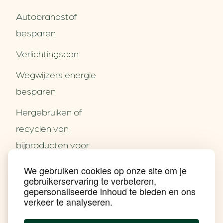
Autobrandstof
besparen
Verlichtingscan
Wegwijzers energie
besparen
Hergebruiken of
Over ons
recyclen van
Partners
Word partner
bijproducten voor
Contact
het MKB
We gebruiken cookies op onze site om je
Nieuws
gebruikerservaring te verbeteren,
Energie besparen op
Praktijkverhalen
gepersonaliseerde inhoud te bieden en ons
Events
uw PC
verkeer te analyseren.
Nieuwsbrief