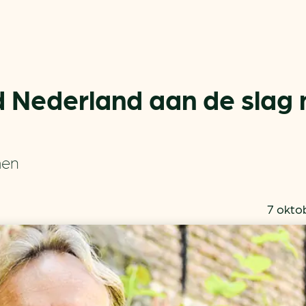
Nederland aan de slag
Actueel
Handige tools
men
Nieuws
CO2-voetafdruk calculat
Praktijkverhalen
MKB energie bespaarche
7 okto
Events
Terugverdien­tijden
Nieuwsbrief
Subsidiewijzer voor onde
Voorkomen van klimaats
Besparen
Autobrandstof besparen