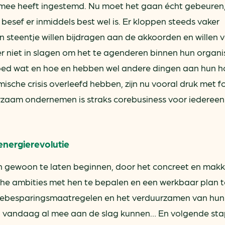
mee heeft ingestemd. Nu moet het gaan écht gebeuren, 
t besef er inmiddels best wel is. Er kloppen steeds vaker
n steentje willen bijdragen aan de akkoorden en willen 
er niet in slagen om het te agenderen binnen hun organi
ed wat en hoe en hebben wel andere dingen aan hun h
sche crisis overleefd hebben, zijn nu vooral druk met 
zaam ondernemen is straks corebusiness voor iedereen
 energierevolutie
n gewoon te laten beginnen, door het concreet en makke
sche ambities met hen te bepalen en een werkbaar plan t
iebesparingsmaatregelen en het verduurzamen van hun
e, vandaag al mee aan de slag kunnen… En volgende st