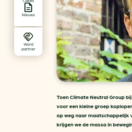
Cases
Achtergrond klimaatverande
Beprijzing van CO2
Nieuws
Ondernemen zonder aardg
Verduurzamen bedrijventerr
Klimaattransitie op wijknivea
Word
partner
Toen Climate Neutral Group bij
voor een kleine groep koploper
op weg naar maatschappelijk 
krijgen we de massa in bewegi