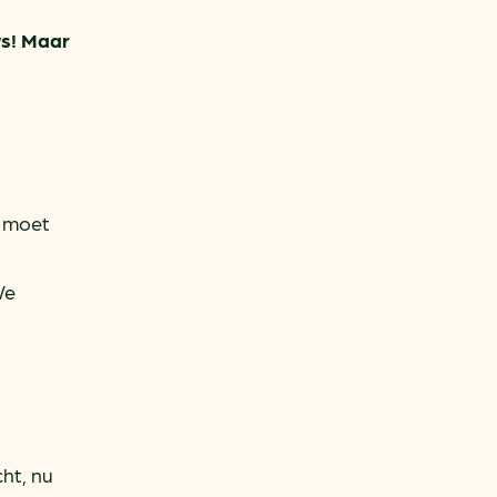
ws! Maar
d moet
We
ht, nu