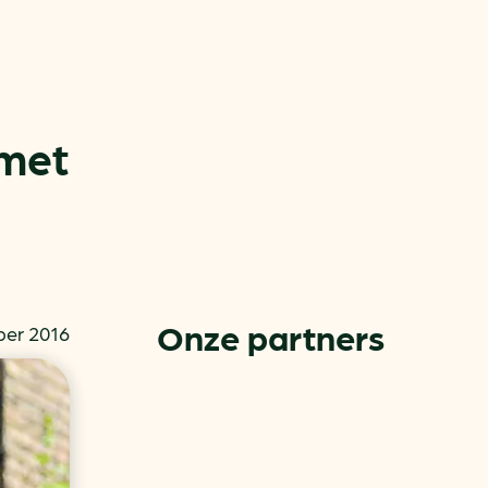
 met
or
ck
Onze partners
ber 2016
rnemers
chade