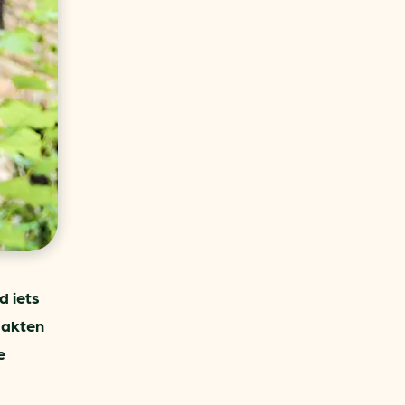
aren
van bijproducten
PC
l
(073) 822 74 86
d iets
aakten
e