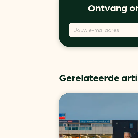
Ontvang on
Gerelateerde art