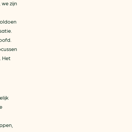
we zijn
voldoen
satie.
oofd.
focussen
. Het
lijk
e
appen,