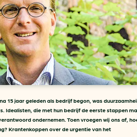
ring
In je gebouw
Verlichtingscan
Op vervoer
Wegwijzers energie besp
as
In de bedrijfsvoering
Hergebruiken of recyclen 
ein
voor het MKB
u
Energie besparen op uw 
info@klimaatplein.n
na 15 jaar geleden als bedrijf begon, was duurzaamhei
s. Idealisten, die met hun bedrijf de eerste stappen m
verantwoord ondernemen. Toen vroegen wij ons af, ho
ng? Krantenkoppen over de urgentie van het