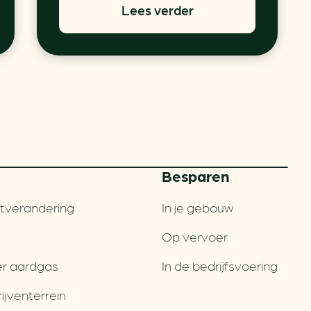
Lees verder
Besparen
tverandering
In je gebouw
Op vervoer
r aardgas
In de bedrijfsvoering
jventerrein