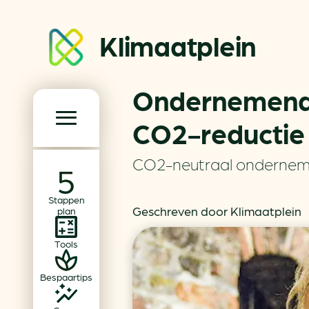
Klimaatplein
Ondernemend 
Klimaatplein
CO2-reductie
Hoofd­navigatie
CO2-neutraal onderne
Over ons
Stappen
Partners
Geschreven door Klimaatplein
plan
Word partner
Tools
Contact
Bespaartips
Dossiers