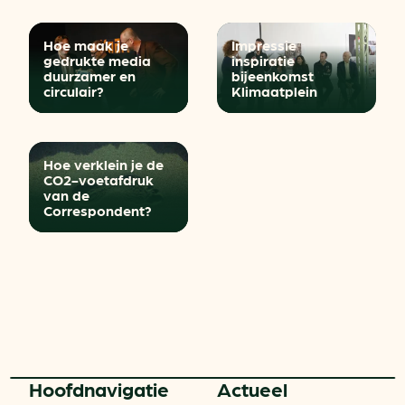
Hoe maak je
Impressie
gedrukte media
inspiratie
duurzamer en
bijeenkomst
circulair?
Klimaatplein
Hoe verklein je de
CO2-voetafdruk
van de
Correspondent?
Hoofd­navigatie
Actueel