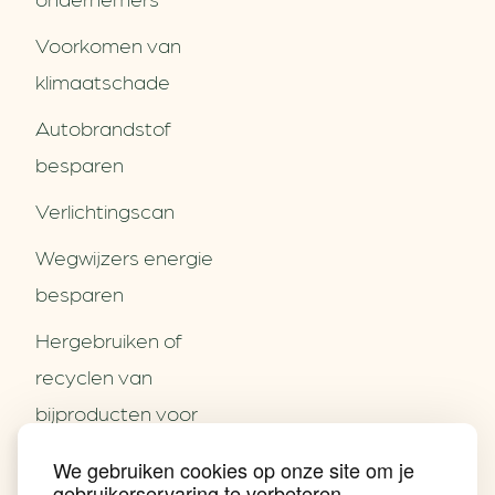
Voorkomen van
klimaatschade
Autobrandstof
besparen
Verlichtingscan
Wegwijzers energie
besparen
Hergebruiken of
Over ons
recyclen van
Partners
Word partner
bijproducten voor
Contact
het MKB
We gebruiken cookies op onze site om je
Nieuws
gebruikerservaring te verbeteren,