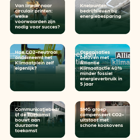
Van lineair naar
Knelpunten
circulair printen:
bedrijfsleven bij
welke
energiebesparing
voorwaarden zijn
nodig voor succes?
Hoe CO2-neutraal
Organisaties
onderneemt het
beloven met
Klimaatplein zelf
Alliantie
eigenlijk?
Klimaatactie 40%
minder fossiel
energieverbruik in
5 jaar
Communicatiebedr
SMG groep
ijf de Toekomst
compenseert CO2-
bouwt aan
uitstoot met
duurzame
schone kookovens
toekomst