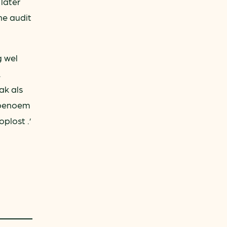
later
ne audit
g wel
.
ak als
k benoem
plost .’