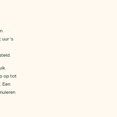
jn
 uur ’s
t
teld.
ik.
p op tot
. Een
muleren