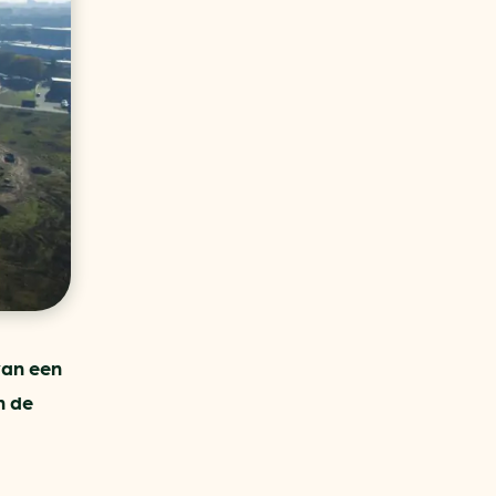
aren
van bijproducten
PC
l
(073) 822 74 86
van een
n de