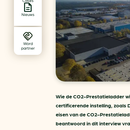
Cases
Achtergrond klimaatverande
Beprijzing van CO2
Nieuws
Ondernemen zonder aardg
Verduurzamen bedrijventerr
Klimaattransitie op wijknivea
Word
partner
Wie de CO2-Prestatieladder wi
certificerende instelling, zoal
eisen van de CO2-Prestatieladd
beantwoord in dit interview v