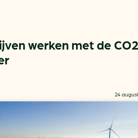
jven werken met de CO
er
Actueel
Handige tools
Nieuws
CO2-voetafdruk calculat
Praktijkverhalen
MKB energie bespaarche
24 augus
Events
Terugverdien­tijden
Nieuwsbrief
Subsidiewijzer voor onde
Voorkomen van klimaats
Besparen
Autobrandstof besparen