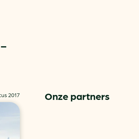
2-
or
ck
Onze partners
tus 2017
rnemers
chade