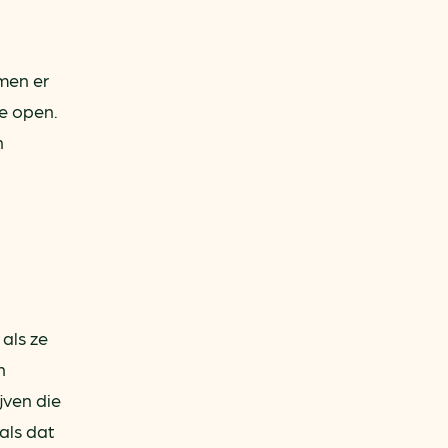
men er
ze open.
n
als ze
n
jven die
als dat