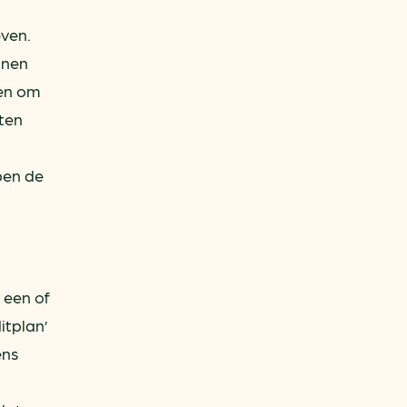
even.
nnen
ten om
tten
ben de
 een of
itplan’
ens