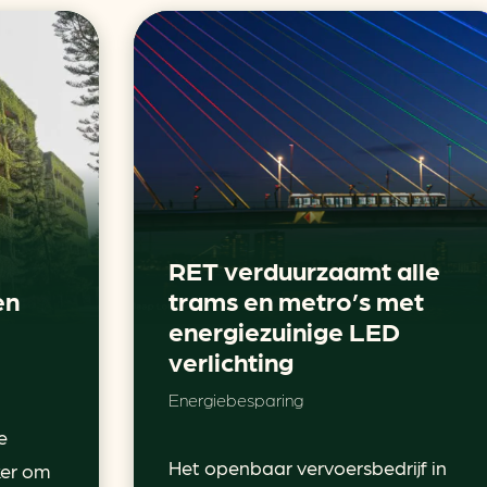
RET verduurzaamt alle
en
trams en metro’s met
energiezuinige LED
verlichting
Energiebesparing
e
Het openbaar vervoersbedrijf in
ker om