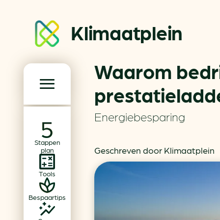
Klimaatplein
Waarom bedri
Klimaatplein
prestatieladd
Hoofd­navigatie
Energiebesparing
Over ons
Stappen
Partners
Geschreven door Klimaatplein
plan
Word partner
Tools
Contact
Bespaartips
Dossiers