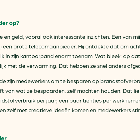
der op?
 en geld, vooral ook interessante inzichten. Een van mi
j een grote telecomaanbieder. Hij ontdekte dat om acht
uik in zijn kantoorpand enorm toenam. Wat bleek: op da
ijk met de verwarming. Dat hebben ze snel anders afges
de zijn medewerkers om te besparen op brandstofverbru
ft van wat ze bespaarden, zelf mochten houden. Dat lie
ndstofverbruik per jaar; een paar tientjes per werknemer
en zelf met creatieve ideeën komen en medewerkers sti
der