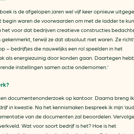
ek is de afgelopen jaren wel vijf keer opnieuw uitgeg
het begin waren de voorwaarden om met de ladder te ku
 het voor dat bedrijven creatieve constructies bedach
ekenmerkt, terwijl ze dat absoluut niet waren. Ze rich
p – bedrijfjes die nauwelijks een rol speelden in het
mak als energiezuinig door konden gaan. Daartegen heb
erende instellingen samen actie ondernomen.’
erk?
gen documentenonderzoek op kantoor. Daarna breng ik
jf in kwestie. Na het kennismaken bespreek ik mijn ‘aud
lementatie van de documenten zal beoordelen. Vervolg
rkveld. Wat voor soort bedrijf is het? Hoe is het