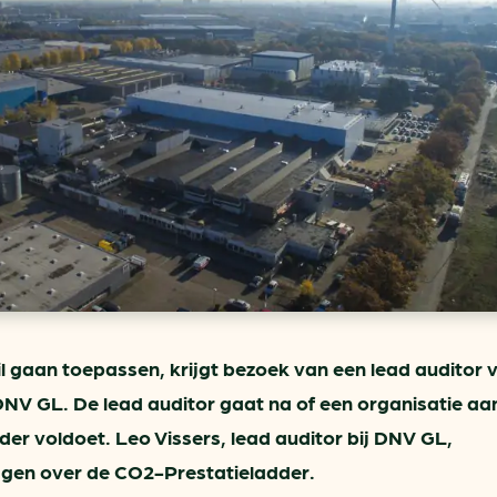
ring
In je gebouw
Verlichtingscan
Op vervoer
Wegwijzers energie besp
as
In de bedrijfsvoering
Hergebruiken of recyclen 
ein
voor het MKB
u
Energie besparen op uw 
info@klimaatplein.n
l gaan toepassen, krijgt bezoek van een lead auditor 
s DNV GL. De lead auditor gaat na of een organisatie aa
er voldoet. Leo Vissers, lead auditor bij DNV GL,
ragen over de CO2-Prestatieladder.