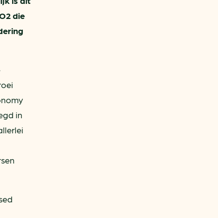
k is dit
O2 die
dering
e
roei
conomy
egd in
lerlei
rsen
ased