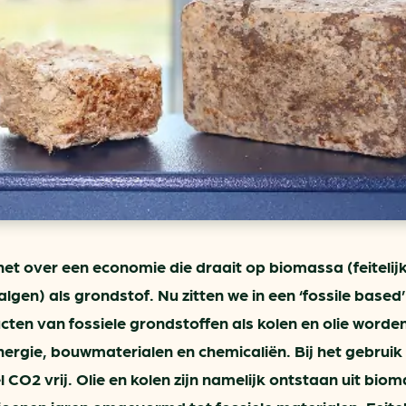
ring
In je gebouw
Verlichtingscan
Op vervoer
Wegwijzers energie besp
as
In de bedrijfsvoering
Hergebruiken of recyclen 
ein
voor het MKB
u
Energie besparen op uw 
info@klimaatplein.n
t over een economie die draait op biomassa (feitelijk
algen) als grondstof. Nu zitten we in een ‘fossile based’
ten van fossiele grondstoffen als kolen en olie worde
ergie, bouwmaterialen en chemicaliën. Bij het gebruik
 CO2 vrij. Olie en kolen zijn namelijk ontstaan uit bio