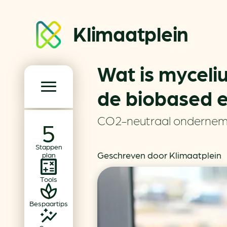
Klimaatplein
Wat is myceliu
Klimaatplein
de biobased 
Hoofd­navigatie
CO2-neutraal onderne
Over ons
Stappen
Partners
Geschreven door Klimaatplein
plan
Word partner
Tools
Contact
Bespaartips
Dossiers