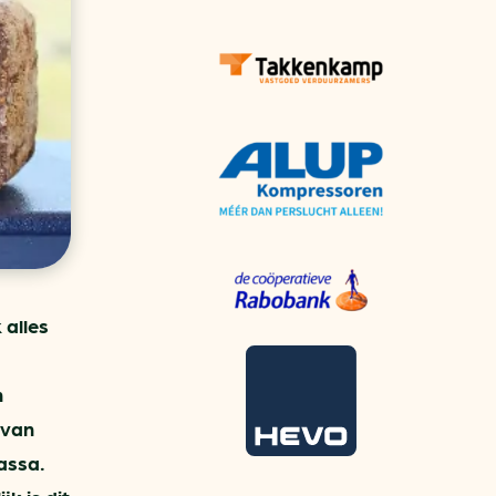
aren
van bijproducten
PC
l
(073) 822 74 86
 alles
n
 van
massa.