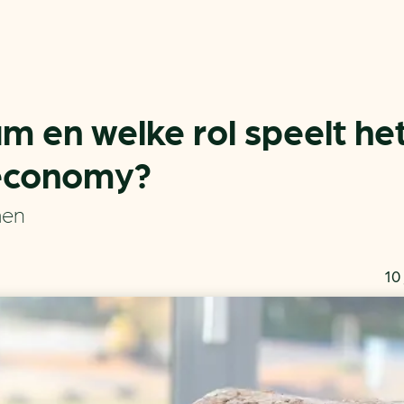
m en welke rol speelt het
economy?
Actueel
Handige tools
men
Nieuws
CO2-voetafdruk calculat
Praktijkverhalen
MKB energie bespaarche
10 
Events
Terugverdien­tijden
Nieuwsbrief
Subsidiewijzer voor onde
Voorkomen van klimaats
Besparen
Autobrandstof besparen