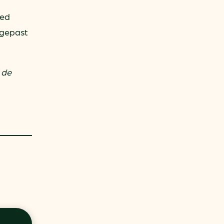
sed
egepast
 de