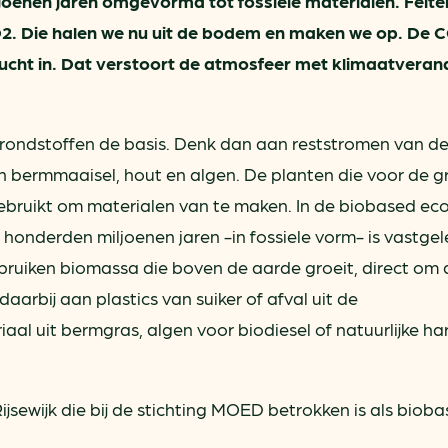
ljoenen jaren omgevormd tot fossiele materialen. Feitelij
. Die halen we nu uit de bodem en maken we op. De C
lucht in. Dat verstoort de atmosfeer met klimaatveran
 grondstoffen de basis. Denk dan aan reststromen van d
n bermmaaisel, hout en algen. De planten die voor de g
bruikt om materialen van te maken. In de biobased e
onderden miljoenen jaren -in fossiele vorm- is vastgel
ruiken biomassa die boven de aarde groeit, direct om al
arbij aan plastics van suiker of afval uit de
al uit bermgras, algen voor biodiesel of natuurlijke ha
ijsewijk die bij de stichting MOED betrokken is als biob