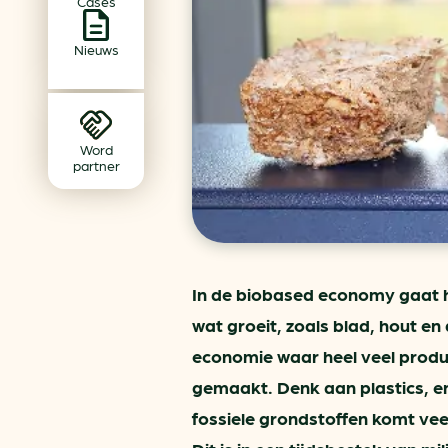
Cases
Achtergrond klimaatverande
Beprijzing van CO2
Nieuws
Ondernemen zonder aardg
Verduurzamen bedrijventerr
Klimaattransitie op wijknivea
Word
partner
In de biobased economy gaat he
wat groeit, zoals blad, hout en 
economie waar heel veel produc
gemaakt. Denk aan plastics, en
fossiele grondstoffen komt veel