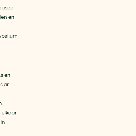
obased
len en
n
ycelium
ks en
waar
n.
 elkaar
in