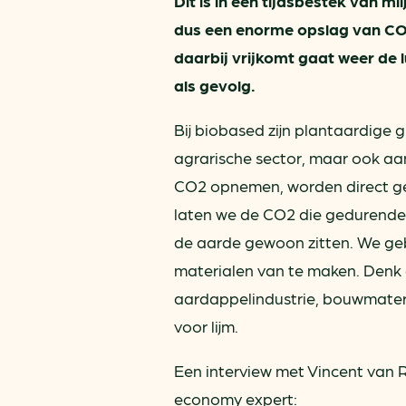
Dit is in een tijdsbestek van mi
dus een enorme opslag van CO2
daarbij vrijkomt gaat weer de 
als gevolg.
Bij biobased zijn plantaardige
agrarische sector, maar ook aa
CO2 opnemen, worden direct ge
laten we de CO2 die gedurende h
de aarde gewoon zitten. We geb
materialen van te maken. Denk da
aardappelindustrie, bouwmateria
voor lijm.
Een interview met Vincent van R
economy expert: