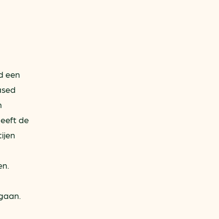
d een
ased
n
heeft de
ijen
en.
egaan.