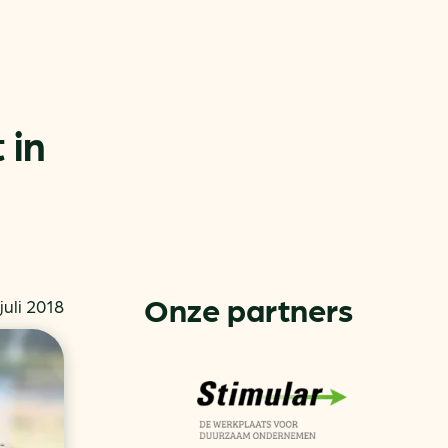
 in
or
ck
Onze partners
juli 2018
rnemers
chade