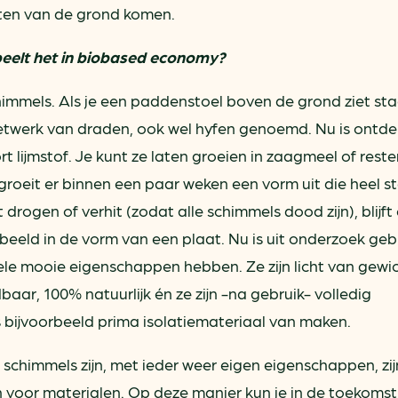
ten van de grond komen.
peelt het in biobased economy?
immels. Als je een paddenstoel boven de grond ziet staa
etwerk van draden, ook wel hyfen genoemd. Nu is ontde
t lijmstof. Je kunt ze laten groeien in zaagmeel of rest
 groeit er binnen een paar weken een vorm uit die heel ste
drogen of verhit (zodat alle schimmels dood zijn), blijft
rbeeld in de vorm van een plaat. Nu is uit onderzoek ge
e mooie eigenschappen hebben. Ze zijn licht van gewic
aar, 100% natuurlijk én ze zijn -na gebruik- volledig
 bijvoorbeeld prima isolatiemateriaal van maken.
schimmels zijn, met ieder weer eigen eigenschappen, zij
n voor materialen. Op deze manier kun je in de toekoms