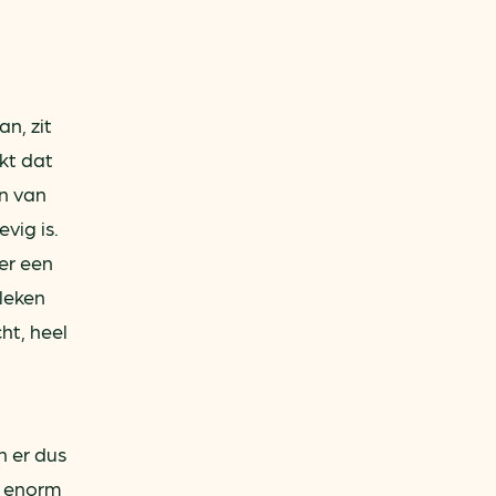
n, zit
kt dat
en van
vig is.
 er een
bleken
ht, heel
n er dus
t enorm