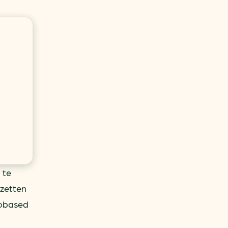
 te
 zetten
iobased