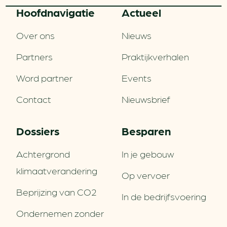
Hoofd­navigatie
Actueel
Over ons
Nieuws
Partners
Praktijkverhalen
Word partner
Events
Contact
Nieuwsbrief
Dossiers
Besparen
Achtergrond
In je gebouw
klimaatverandering
Op vervoer
Beprijzing van CO2
In de bedrijfsvoering
Ondernemen zonder