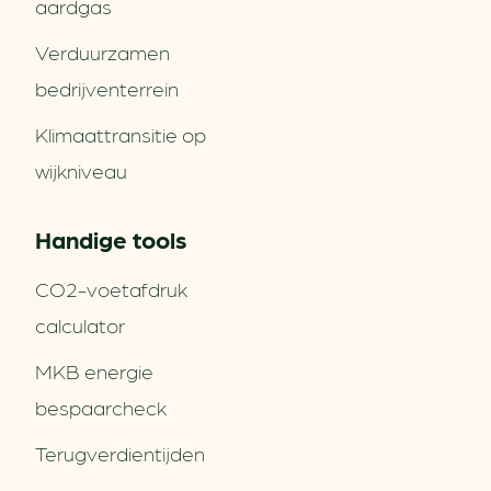
aardgas
Verduurzamen
bedrijventerrein
Klimaattransitie op
wijkniveau
Handige tools
CO2-voetafdruk
calculator
MKB energie
bespaarcheck
Terugverdien­tijden