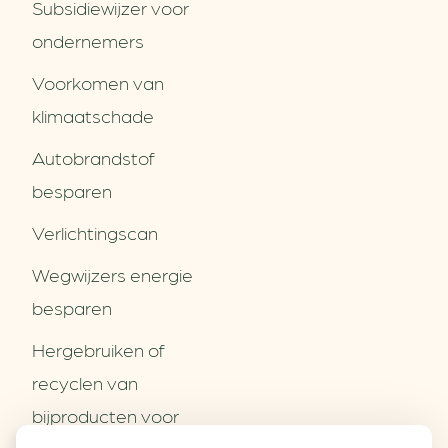
Subsidiewijzer voor
ondernemers
Voorkomen van
klimaatschade
Autobrandstof
besparen
Verlichtingscan
Wegwijzers energie
besparen
Hergebruiken of
Over ons
recyclen van
Partners
Word partner
bijproducten voor
Contact