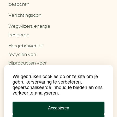
besparen
Verlichtingscan
Wegwijzers energie
besparen
Hergebruiken of
Over ons
recyclen van
Partners
Word partner
bijproducten voor
Contact
het MKB
We gebruiken cookies op onze site om je
Nieuws
gebruikerservaring te verbeteren,
Energie besparen op
Praktijkverhalen
gepersonaliseerde inhoud te bieden en ons
Events
uw PC
verkeer te analyseren.
Nieuwsbrief
Social Media
Achtergrond klimaatverandering
Accepteren
Beprijzing van CO2
Ondernemen zonder aardgas