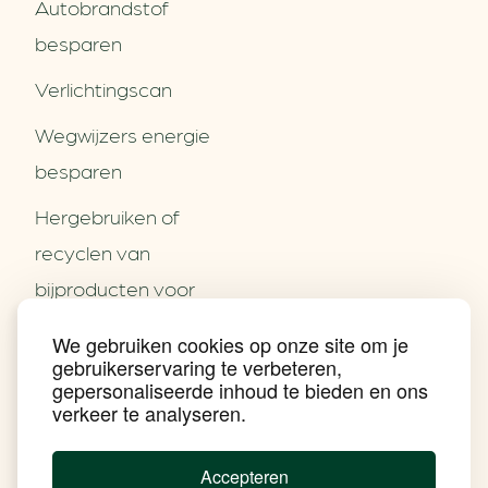
Autobrandstof
besparen
Verlichtingscan
Wegwijzers energie
besparen
Hergebruiken of
Over ons
recyclen van
Partners
Word partner
bijproducten voor
Contact
het MKB
We gebruiken cookies op onze site om je
Nieuws
gebruikerservaring te verbeteren,
Energie besparen op
Praktijkverhalen
gepersonaliseerde inhoud te bieden en ons
Events
uw PC
verkeer te analyseren.
Nieuwsbrief
Social Media
Achtergrond klimaatverandering
Accepteren