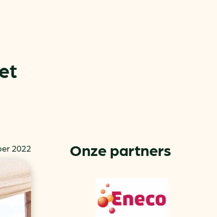
et
or
ck
Onze partners
er 2022
rnemers
chade