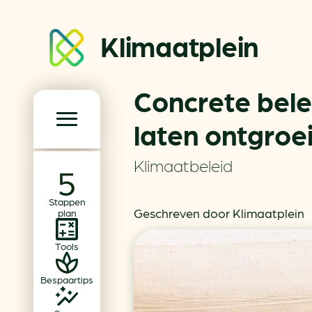
Klimaatplein
Concrete bele
Klimaatplein
laten ontgro
Hoofd­navigatie
Klimaatbeleid
Over ons
Stappen
Partners
Geschreven door Klimaatplein
plan
Word partner
Tools
Contact
Bespaartips
Dossiers