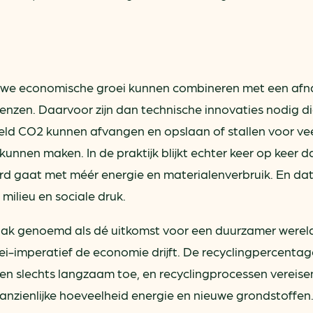
t we economische groei kunnen combineren met een af
enzen. Daarvoor zijn dan technische innovaties nodig d
eld CO2 kunnen afvangen en opslaan of stallen voor ve
 kunnen maken. In de praktijk blijkt echter keer op keer d
rd gaat met méér energie en materialenverbruik. En dat 
ilieu en sociale druk.
aak genoemd als dé uitkomst voor een duurzamer wereld, 
ei-imperatief de economie drijft. De recyclingpercentage
en slechts langzaam toe, en recyclingprocessen vereise
nzienlijke hoeveelheid energie en nieuwe grondstoffen