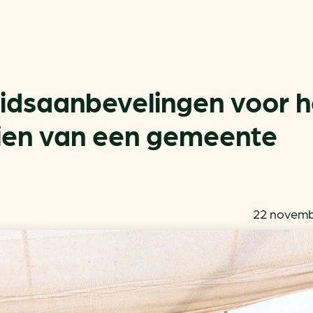
idsaanbevelingen voor h
eien van een gemeente
Actueel
Handige tools
Nieuws
CO2-voetafdruk calculat
Praktijkverhalen
MKB energie bespaarche
22 novemb
Events
Terugverdien­tijden
Nieuwsbrief
Subsidiewijzer voor onde
Voorkomen van klimaats
Besparen
Autobrandstof besparen