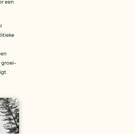
or een
l
itieke
een
 groei-
igt.