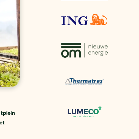
aren
van bijproducten
PC
l
(073) 822 74 86
tplein
et