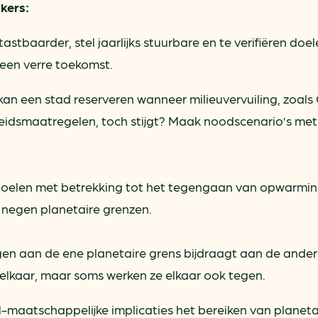
kers:
astbaarder, stel jaarlijks stuurbare en te verifiëren doe
n een verre toekomst.
an een stad reserveren wanneer milieuvervuiling, zoals
eidsmaatregelen, toch stijgt? Maak noodscenario’s met
 doelen met betrekking tot het tegengaan van opwarmi
e negen planetaire grenzen.
agen aan de ene planetaire grens bijdraagt aan de ande
elkaar, maar soms werken ze elkaar ook tegen.
l-maatschappelijke implicaties het bereiken van planeta