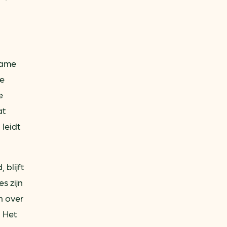
name
ie
e
at
leidt
blijft
s zijn
n over
. Het