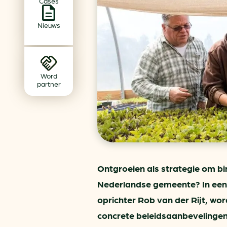
Cases
Achtergrond klimaatverande
Beprijzing van CO2
Nieuws
Ondernemen zonder aardg
Verduurzamen bedrijventerr
Klimaattransitie op wijknivea
Word
partner
Ontgroeien als strategie om bin
Nederlandse gemeente? In een
oprichter Rob van der Rijt, wo
concrete beleidsaanbevelingen