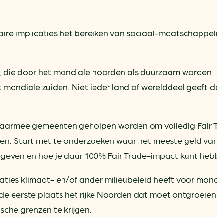
aire implicaties het bereiken van sociaal-maatschappeli
s, die door het mondiale noorden als duurzaam worden
mondiale zuiden. Niet ieder land of werelddeel geeft d
f waarmee gemeenten geholpen worden om volledig Fair 
pen. Start met te onderzoeken waar het meeste geld va
egeven en hoe je daar 100% Fair Trade-impact kunt heb
caties klimaat- en/of ander milieubeleid heeft voor mon
in de eerste plaats het rijke Noorden dat moet ontgroeie
sche grenzen te krijgen.