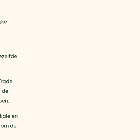
jke
ezelfde
Trade
n de
ben.
diale en
n om de