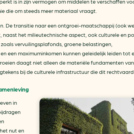
eperkt is in zijn vermogen om middelen te verschaffen vo
e die om steeds meer materiaal vraagt.
. De transitie naar een ontgroei-maatschappij (ook we
 naast het milieutechnische aspect, ook culturele en pol
zoals vervuilingsplafonds, groene belastingen,
- en een maximuminkomen kunnen geleidelijk leiden tot 
oeien daagt niet alleen de materiële fundamenten van
tekens bij de culturele infrastructuur die dit rechtvaard
samenleving
ieven in
ijdragen
en
het nut en