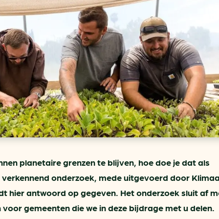
ring
In je gebouw
Verlichtingscan
Op vervoer
Wegwijzers energie besp
as
In de bedrijfsvoering
Hergebruiken of recyclen 
ein
voor het MKB
u
Energie besparen op uw 
info@klimaatplein.n
nen planetaire grenzen te blijven, hoe doe je dat als
 verkennend onderzoek, mede uitgevoerd door Klimaa
rdt hier antwoord op gegeven. Het onderzoek sluit af m
 voor gemeenten die we in deze bijdrage met u delen.