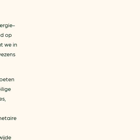
ergie-
ld op
t we in
wezens
moeten
ilige
es,
netaire
wijde