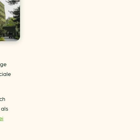
ige
ciale
sch
 als
ei