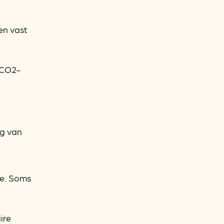
len vast
 CO2-
ng van
re. Soms
ire