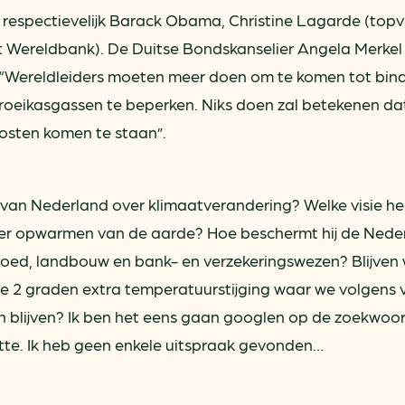
ring
In je gebouw
Verlichtingscan
 respectievelijk Barack Obama, Christine Lagarde (top
Op vervoer
Wegwijzers energie besp
t Wereldbank). De Duitse Bondskanselier Angela Merkel
as
In de bedrijfsvoering
“Wereldleiders moeten meer doen om te komen tot bin
Hergebruiken of recyclen 
ein
roeikasgassen te beperken. Niks doen zal betekenen dat
voor het MKB
u
osten komen te staan”.
Energie besparen op uw 
info@klimaatplein.n
van Nederland over klimaatverandering? Welke visie hee
er opwarmen van de aarde? Hoe beschermt hij de Nede
oed, landbouw en bank- en verzekeringswezen? Blijven
de 2 graden extra temperatuurstijging waar we volgens 
 blijven? Ik ben het eens gaan googlen op de zoekwoo
te. Ik heb geen enkele uitspraak gevonden…