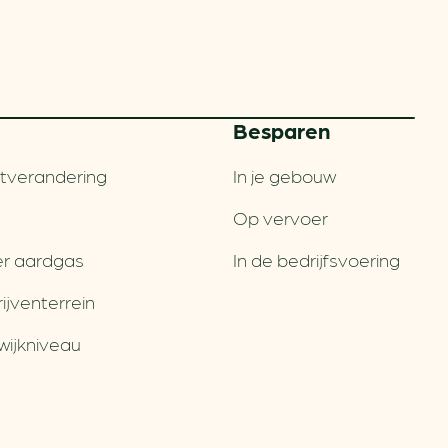
Besparen
tverandering
In je gebouw
Op vervoer
r aardgas
In de bedrijfsvoering
jventerrein
wijkniveau