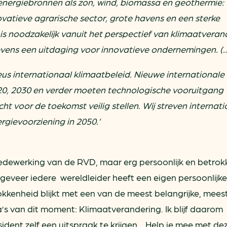
 energiebronnen als zon, wind, biomassa en geothermie:
atieve agrarische sector, grote havens en een sterke
 is noodzakelijk vanuit het perspectief van klimaatveran
tevens een uitdaging voor innovatieve ondernemingen. (
us internationaal klimaatbeleid. Nieuwe internationale
020, 2030 en verder moeten technologische vooruitgang
t voor de toekomst veilig stellen. Wij streven internat
gievoorziening in 2050.’
edewerking van de RVD, maar erg persoonlijk en betrok
geveer iedere wereldleider heeft een eigen persoonlijke
kkenheid blijkt met een van de meest belangrijke, mees
’s van dit moment: Klimaatverandering. Ik blijf daarom
ident zelf een uitspraak te krijgen… Help je mee met de