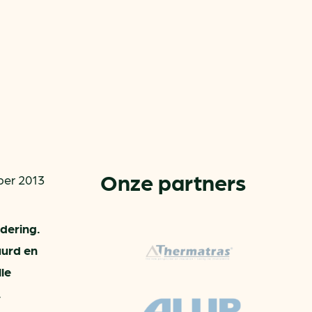
Onze partners
er 2013
or
ck
dering.
uurd en
rnemers
le
chade
.