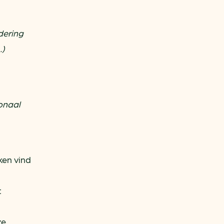
dering
…)
ionaal
ken vind
t
ze