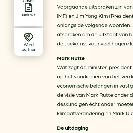
Cases
Achtergrond klimaatverande
Voorgaande uitspraken zijn van
Beprijzing van CO2
Nieuws
IMF) en Jim Yong Kim (Presiden
Ondernemen zonder aardg
onlangs de volgende woorden: 
Verduurzamen bedrijventerr
afspraken om de uitstoot van b
Klimaattransitie op wijknivea
de toekomst voor veel hogere k
Word
partner
Mark Rutte
Wat zegt de minister-president 
op het voorkomen van het verd
economische belangen in vastg
de visie van Mark Rutte onder 
deskundigen écht onder moeten
klimaatverandering en Mark Rut
De uitdaging