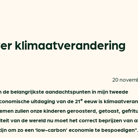
er klimaatverandering
Actueel
Handige tools
20 novemb
Nieuws
CO2-voetafdruk calculat
Praktijkverhalen
MKB energie bespaarche
n de belangrijkste aandachtspunten in mijn tweede
e
conomische uitdaging van de 21
eeuw is klimaatveran
Events
Terugverdien­tijden
men zullen onze kinderen geroosterd, getoast, gefrit
Nieuwsbrief
Subsidiewijzer voor onde
teit van de wereld nu moet het correct beprijzen van al
Voorkomen van klimaats
zijn om zo een ‘low-carbon’ economie te bespoedigen”
Besparen
Autobrandstof besparen