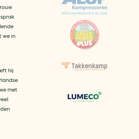
vrouw
aren
 sprak
dende
van bijproducten
 we in
PC
l
(073) 822 74 86
ft hij
rlandse
 we met
veel
rden