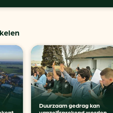
ikelen
Duurzaam gedrag kan
ekent
vanzelfsprekend worden,