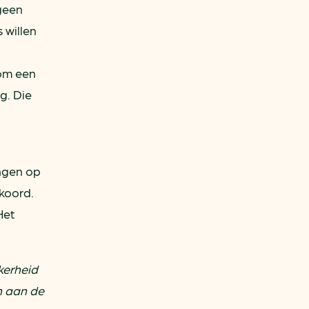
 geen
 willen
 om een
g. Die
angen op
koord.
Het
kerheid
n aan de