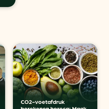
CO2-voetafdruk
berekenen horeca: Maak