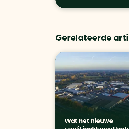
Gerelateerde art
Wat het nieuwe
coalitieakkoord bet