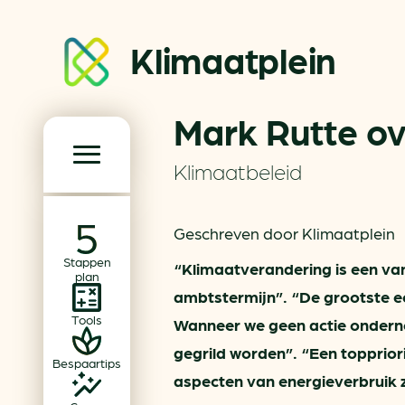
Klimaatplein
Mark Rutte ov
Klimaatplein
Klimaatbeleid
Hoofd­navigatie
Geschreven door Klimaatplein
Over ons
Stappen
Partners
“Klimaatverandering is een va
plan
ambtstermijn”. “De grootste e
Word partner
Tools
Wanneer we geen actie onderne
Contact
gegrild worden”. “Een toppriori
Bespaartips
aspecten van energieverbruik 
Dossiers