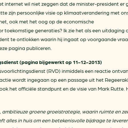
t internet wil niet zeggen dat de minister-president er
te zijn persoonlijke visie op klimaatverandering met ons
ij het, ook met het oog op de economische
r toekomstige generaties? Ik zie het als een uitdaging
dent te ontlokken waarin hij ingaat op voorgaande vraa
deze pagina publiceren.
gsdienst (pagina bijgewerkt op 11-12-2013)
ksvoorlichtingsdienst (RVD) inmiddels een reactie ontv
eactie wordt ingegaan op een passage uit het Regeerak
ok het officiële standpunt en de visie van Mark Rutte. 
e, ambitieuze groene groeistrategie, waarin ruimte en ze
t alles in huis om een betekenisvolle bijdrage te levere