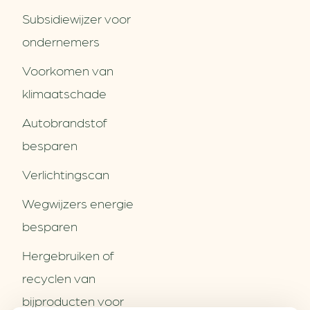
Subsidiewijzer voor
ondernemers
Voorkomen van
klimaatschade
Autobrandstof
besparen
Verlichtingscan
Wegwijzers energie
besparen
Hergebruiken of
Over ons
recyclen van
Partners
Word partner
bijproducten voor
Contact