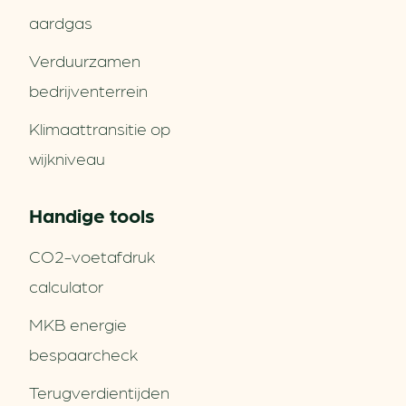
aardgas
Verduurzamen
bedrijventerrein
Klimaattransitie op
wijkniveau
Handige tools
CO2-voetafdruk
calculator
MKB energie
bespaarcheck
Terugverdien­tijden