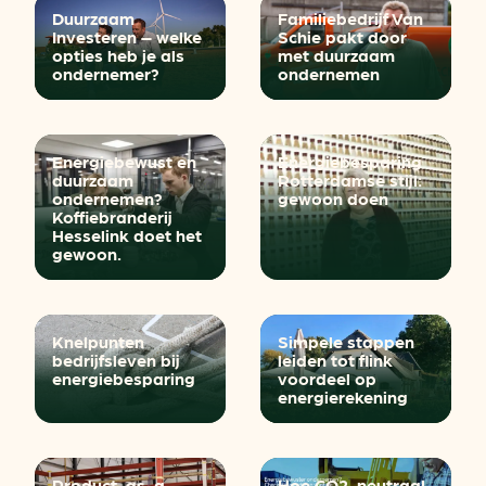
Duurzaam
Familiebedrijf Van
Investeren – welke
Schie pakt door
opties heb je als
met duurzaam
ondernemer?
ondernemen
Energiebewust en
Energiebesparing
duurzaam
Rotterdamse stijl:
ondernemen?
gewoon doen
Koffiebranderij
Hesselink doet het
gewoon.
Knelpunten
Simpele stappen
bedrijfsleven bij
leiden tot flink
energiebesparing
voordeel op
energierekening
Product-as-a-
Hoe CO2-neutraal