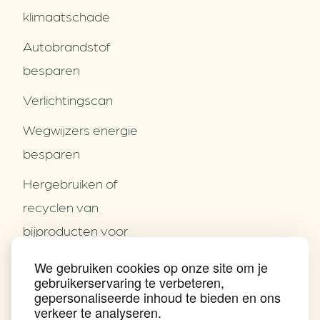
klimaatschade
Autobrandstof
besparen
Verlichtingscan
Wegwijzers energie
besparen
Hergebruiken of
Over ons
recyclen van
Partners
Word partner
bijproducten voor
Contact
het MKB
We gebruiken cookies op onze site om je
Nieuws
gebruikerservaring te verbeteren,
Energie besparen op
Praktijkverhalen
gepersonaliseerde inhoud te bieden en ons
Events
uw PC
verkeer te analyseren.
Nieuwsbrief