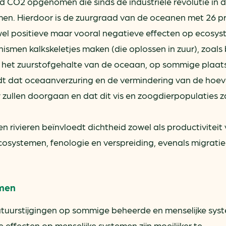
d CO2 opgenomen die sinds de industriële revolutie in 
men. Hierdoor is de zuurgraad van de oceanen met 26 p
el positieve maar vooral negatieve effecten op ecosys
men kalkskeletjes maken (die oplossen in zuur), zoals b
alt het zuurstofgehalte van de oceaan, op sommige plaats
t dat oceaanverzuring en de vermindering van de hoev
zullen doorgaan en dat dit vis en zoogdierpopulaties z
rivieren beïnvloedt dichtheid zowel als productiviteit
cosystemen, fenologie en verspreiding, evenals migrati
emen
atuurstijgingen op sommige beheerde en menselijke sys
 effecten op menselijke systemen zijn moeilijker te