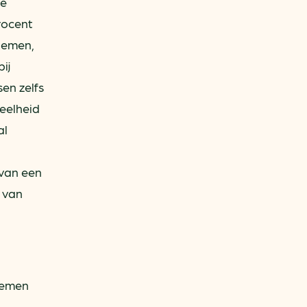
de
rocent
temen,
ij
en zelfs
eelheid
al
 van een
e van
temen