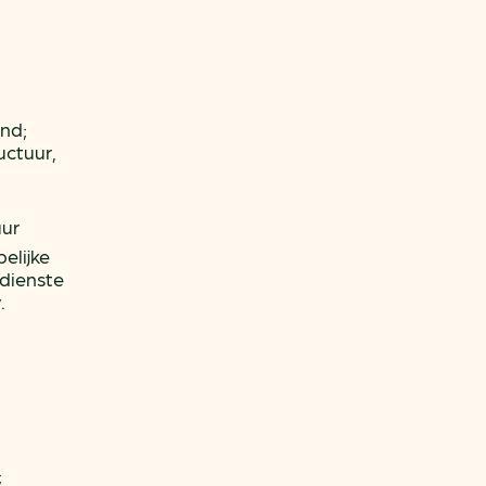
nd;
uctuur,
uur
elijke
 dienste
.
;