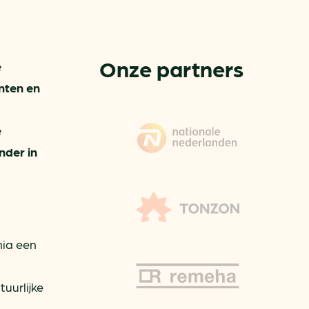
aren
van bijproducten
Onze partners
e
nten en
PC
e
l
(073) 822 74 86
nder in
nia een
uurlijke