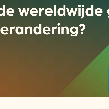
 de wereldwijde
verandering?
Actueel
Handige tools
Nieuws
CO2-voetafdruk calculat
Praktijkverhalen
MKB energie bespaarche
Events
Terugverdien­tijden
Nieuwsbrief
Subsidiewijzer voor onde
Voorkomen van klimaats
Besparen
Autobrandstof besparen