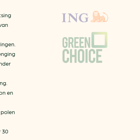
tsing
 van
ingen.
lenging
onder
ng.
on en
 polen
r 30