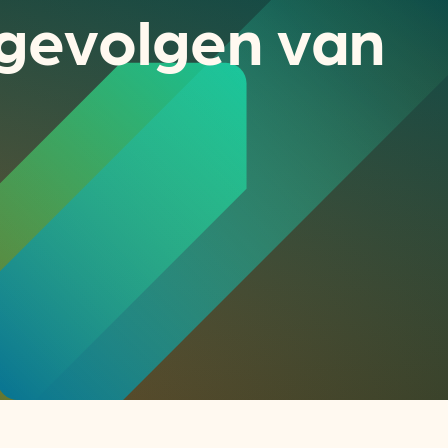
 gevolgen van
or
ck
rnemers
chade