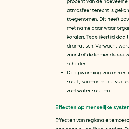
procent van de hoeveelhei
atmosfeer terecht is geko
toegenomen. Dit heeft zow
met name daar waar organis
koralen. Tegelijkertijd da
dramatisch. Verwacht word
zuurstof de komende eeuw 
schaden.
De opwarming van meren en 
soort, samenstelling van e
zoetwater soorten.
Effecten op menselijke syst
Effecten van regionale temper
beginnen duidelijk te worden. De