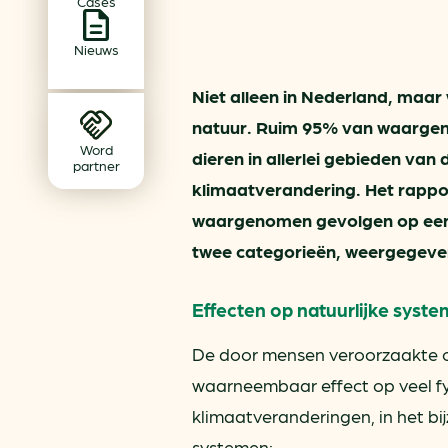
Cases
Achtergrond klimaatverande
Beprijzing van CO2
Nieuws
Ondernemen zonder aardg
Niet alleen in Nederland, maar
Verduurzamen bedrijventerr
natuur. Ruim 95% van waargen
Klimaattransitie op wijknivea
Word
dieren in allerlei gebieden van
partner
klimaatverandering. Het rappor
waargenomen gevolgen op een 
twee categorieën, weergegeve
Effecten op natuurlijke syst
De door mensen veroorzaakte o
waarneembaar effect op veel fy
klimaatveranderingen, in het bi
systemen: