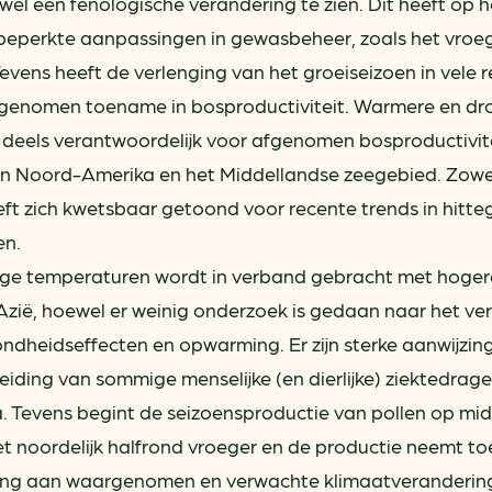
wel een fenologische verandering te zien. Dit heeft op 
beperkte aanpassingen in gewasbeheer, zoals het vroeg
evens heeft de verlenging van het groeiseizoen in vele r
genomen toename in bosproductiviteit. Warmere en dr
n deels verantwoordelijk voor afgenomen bosproductivit
 Noord-Amerika en het Middellandse zeegebied. Zowe
t zich kwetsbaar getoond voor recente trends in hitte
en.
ge temperaturen wordt in verband gebracht met hoger
n Azië, hoewel er weinig onderzoek is gedaan naar het v
heidseffecten en opwarming. Er zijn sterke aanwijzin
iding van sommige menselijke (en dierlijke) ziektedrager
a. Tevens begint de seizoensproductie van pollen op mi
noordelijk halfrond vroeger en de productie neemt toe.
ing aan waargenomen en verwachte klimaatveranderin