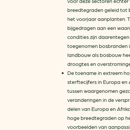
voor deze sectoren echter 
breedtegraden geleid tot 
het voorjaar aanplanten. T
bijgedragen aan een waar
condities zijn daarentege
toegenomen bosbranden in
landbouw als bosbouw heef
droogtes en overstroming
De toename in extreem ho
sterftecijfers in Europa e
tussen waargenomen gezond
veranderingen in de verspre
delen van Europa en Afrik
hoge breedtegraden op het 
voorbeelden van aanpass