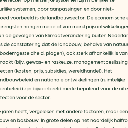
rlijke systemen, door aanpassingen en door niet-
goed voorbeeld is de landbouwsector. De economische 
brengsten hangen mede af van marktprijsontwikkelingen
van de gevolgen van klimaatverandering buiten Nederla
is de constatering dat de landbouw, behalve van natuurl
bodemgesteldheid, plagen), ook sterk afhankelijk is van
maakt (bijv. gewas- en raskeuze, managementbeslissing
en (kosten, prijs, subsidies, wereldhandel). Het
dbouwbeleid en nationale ontwikkelingen (ruimtelijke
ieubeleid) zijn bijvoorbeeld mede bepalend voor de uitei
ecten voor de sector.
jaren heeft, vergeleken met andere factoren, maar een
uw en bosbouw. In grote delen op het noordelijk halfro