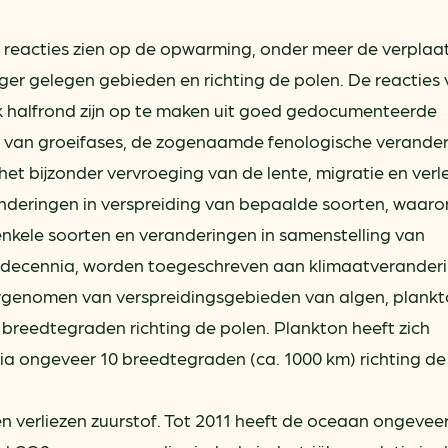
e reacties zien op de opwarming, onder meer de verplaa
ger gelegen gebieden en richting de polen. De reacties
jk halfrond zijn op te maken uit goed gedocumenteerde
g van groeifases, de zogenaamde fenologische verander
 het bijzonder vervroeging van de lente, migratie en ver
anderingen in verspreiding van bepaalde soorten, waar
enkele soorten en veranderingen in samenstelling van
 decennia, worden toegeschreven aan klimaatveranderi
argenomen van verspreidingsgebieden van algen, plankt
breedtegraden richting de polen. Plankton heeft zich
nia ongeveer 10 breedtegraden (ca. 1000 km) richting de
 verliezen zuurstof. Tot 2011 heeft de oceaan ongevee