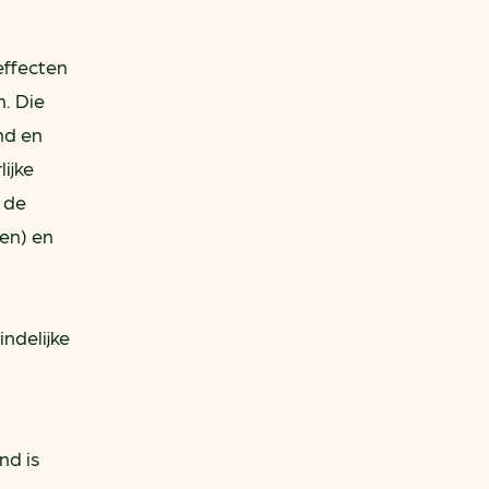
effecten
. Die
nd en
ijke
 de
en) en
ndelijke
nd is