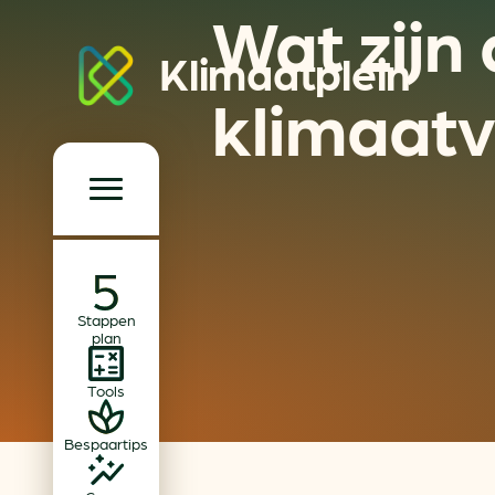
Wat zijn
Klimaatplein
klimaat
Klimaatplein
Hoofd­navigatie
Over ons
Stappen
Partners
plan
Word partner
Tools
Contact
Bespaartips
Dossiers