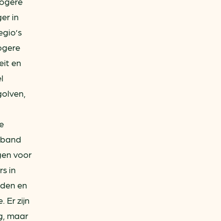
hogere
er in
egio’s
ogere
eit en
l
golven,
e
erband
gen voor
s in
dden en
 Er zijn
g, maar