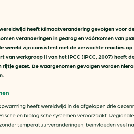
ring
In je gebouw
Verlichtingscan
Op vervoer
Wegwijzers energie besp
as
In de bedrijfsvoering
Hergebruiken of recyclen 
 wereldwijd heeft klimaatverandering gevolgen voor d
ein
voor het MKB
omen veranderingen in gedrag en vóórkomen van pla
u
Energie besparen op uw 
 de wereld zijn consistent met de verwachte reacties op
t van werkgroep II van het IPCC (IPCC, 2007) heeft d
info@klimaatplein.n
rijtje gezet. De waargenomen gevolgen worden hiero
n.
emen
pwarming heeft wereldwijd in de afgelopen drie decen
sische en biologische systemen veroorzaakt. Regionale
jzonder temperatuurveranderingen, beïnvloeden veel nat