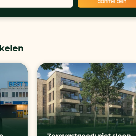
ikelen
e-
Zorgvastgoed: niet sloop