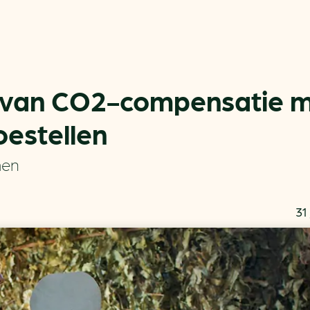
 van CO2-compensatie 
estellen
Actueel
Handige tools
men
Nieuws
CO2-voetafdruk calculat
Praktijkverhalen
MKB energie bespaarche
31
Events
Terugverdien­tijden
Nieuwsbrief
Subsidiewijzer voor onde
Voorkomen van klimaats
Besparen
Autobrandstof besparen