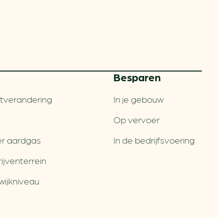
Besparen
tverandering
In je gebouw
Op vervoer
r aardgas
In de bedrijfsvoering
jventerrein
wijkniveau