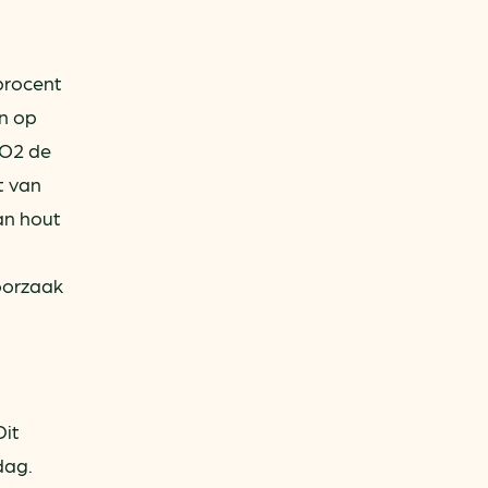
procent
en op
CO2 de
t van
an hout
 oorzaak
Dit
dag.