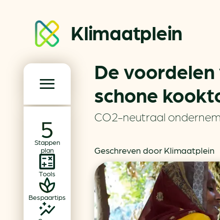
Klimaatplein
De voordelen
Klimaatplein
schone kookto
Hoofd­navigatie
CO2-neutraal onderne
Over ons
Stappen
Partners
Geschreven door Klimaatplein
plan
Word partner
Tools
Contact
Bespaartips
Dossiers