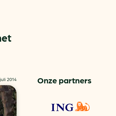
met
or
ck
Onze partners
 juli 2014
rnemers
chade