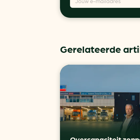
Gerelateerde art
Overcapaciteit zonn