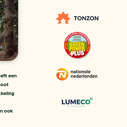
aren
van bijproducten
PC
l
(073) 822 74 86
eeft een
toot
keling
an ook