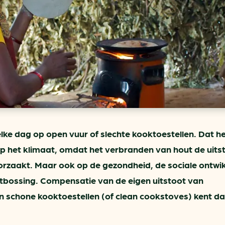
ring
In je gebouw
Verlichtingscan
Op vervoer
Wegwijzers energie besp
as
In de bedrijfsvoering
Hergebruiken of recyclen 
ein
voor het MKB
u
Energie besparen op uw 
info@klimaatplein.n
lke dag op open vuur of slechte kooktoestellen. Dat h
p het klimaat, omdat het verbranden van hout de uits
rzaakt. Maar ook op de gezondheid, de sociale ontwik
tbossing. Compensatie van de eigen uitstoot van
 schone kooktoestellen (of clean cookstoves) kent d