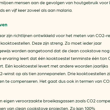
er miljoen mensen aan de gevolgen van houtgebruik voor 
ds en vijf keer zoveel als aan malaria.
jven
aar zijn richtlijnen ontwikkeld voor het meten van CO2-r
 kooktoestellen. Deze zijn streng. Zo moet ieder jaar
gewijs worden aangetoond dat de clean cookstove nog 
De ervaring leert dat één kooktoestel tenminste één ton
rt. Eén kooktoestel levert met andere woorden jaarlijks
-winst op als tien zonnepanelen. Drie kooktoestellen zi
den te compenseren. Het gaat dus ook in termen van C
van eigen veroorzaakte broeikasgassen zoals CO2 comp
nen van clean cookstove projecten. Zo kan 100%