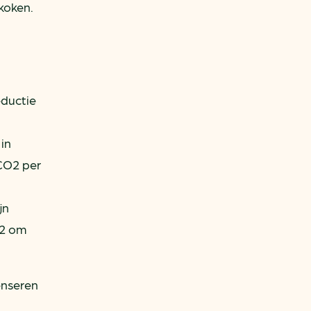
koken.
eductie
in
 CO2 per
jn
O2 om
enseren