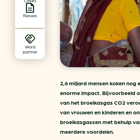
Cases
Achtergrond klimaatverande
Beprijzing van CO2
Nieuws
Ondernemen zonder aardg
Verduurzamen bedrijventerr
Klimaattransitie op wijknivea
Word
partner
2,6 miljard mensen koken nog e
enorme impact. Bijvoorbeeld o
van het broeikasgas CO2 veroo
van vrouwen en kinderen en on
broeikasgassen met behulp van
meerdere voordelen.