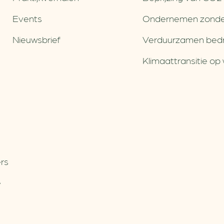
Events
Ondernemen zonde
Nieuwsbrief
Verduurzamen bedri
Klimaattransitie op 
rs
e