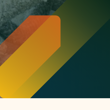
or
ck
rnemers
chade