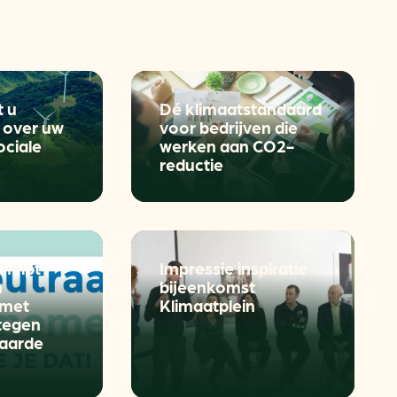
aren
van bijproducten
t u
Dé klimaatstandaard
 over uw
voor bedrijven die
PC
ociale
werken aan CO2-
reductie
l
(073) 822 74 86
helpt
Impressie inspiratie
n
bijeenkomst
 met
Klimaatplein
 tegen
aarde