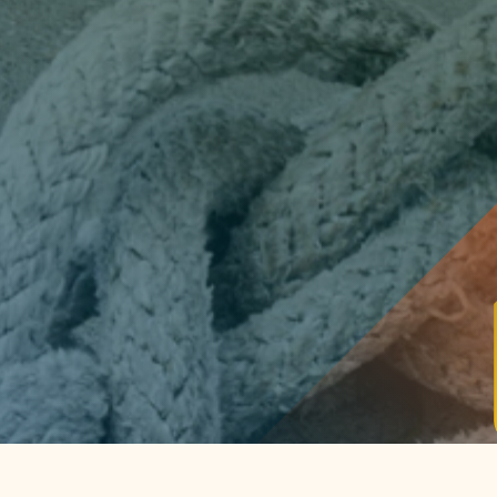
Actueel
Handige tools
Nieuws
CO2-voetafdruk calculat
Praktijkverhalen
MKB energie bespaarche
Events
Terugverdien­tijden
Nieuwsbrief
Subsidiewijzer voor onde
Voorkomen van klimaats
Besparen
Autobrandstof besparen