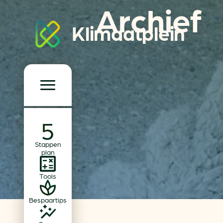
Archief
Klimaatplein
Klimaatplein
Hoofd­navigatie
Over ons
Stappen
Partners
plan
Word partner
Tools
Contact
Bespaartips
Dossiers