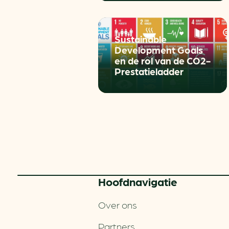
Sustainable
Development Goals
en de rol van de CO2-
Prestatieladder
Hoofd­navigatie
Over ons
Partners