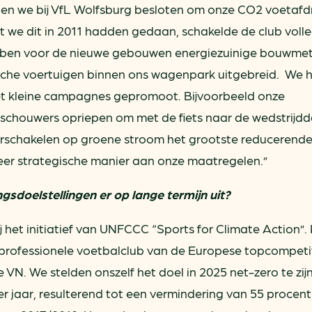
ben we bij VfL Wolfsburg besloten om onze CO2 voetafd
t we dit in 2011 hadden gedaan, schakelde de club voll
bben voor de nieuwe gebouwen energiezuinige bouwme
ische voertuigen binnen ons wagenpark uitgebreid. We
et kleine campagnes gepromoot. Bijvoorbeeld onze
chouwers opriepen om met de fiets naar de wedstrijdd
erschakelen op groene stroom het grootste reducerende
er strategische manier aan onze maatregelen.”
sdoelstellingen er op lange termijn uit?
j het initiatief van UNFCCC “Sports for Climate Action”.
professionele voetbalclub van de Europese topcompeti
N. We stelden onszelf het doel in 2025 net-zero te zij
 jaar, resulterend tot een vermindering van 55 procent