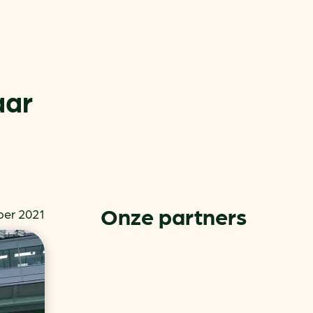
aar
or
ck
Onze partners
er 2021
rnemers
chade