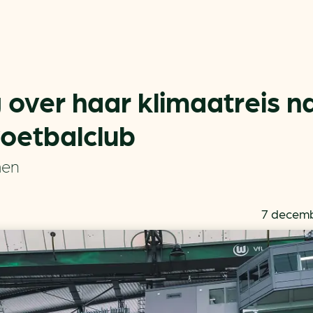
 over haar klimaatreis n
voetbalclub
Actueel
Handige tools
men
Nieuws
CO2-voetafdruk calculat
Praktijkverhalen
MKB energie bespaarche
7 decemb
Events
Terugverdien­tijden
Nieuwsbrief
Subsidiewijzer voor onde
Voorkomen van klimaats
Besparen
Autobrandstof besparen