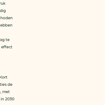
ruk
edig
thoden
 hebben
ag te
 effect
 Kort
ties de
n, met
 in 2030