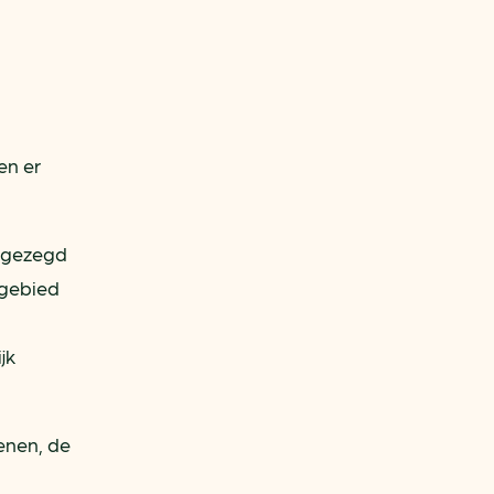
en er
oegezegd
 gebied
jk
enen, de