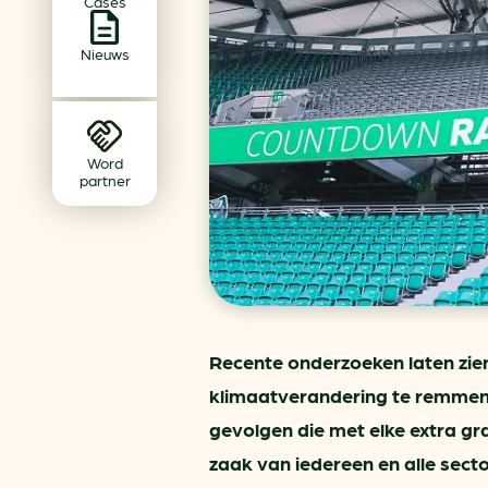
Cases
Achtergrond klimaatverande
Beprijzing van CO2
Nieuws
Ondernemen zonder aardg
Verduurzamen bedrijventerr
Klimaattransitie op wijknivea
Word
partner
Recente onderzoeken laten zie
klimaatverandering te remmen.
gevolgen die met elke extra g
zaak van iedereen en alle sec