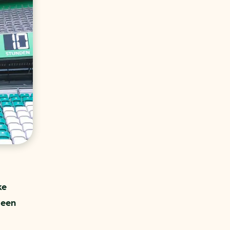
aren
van bijproducten
PC
l
(073) 822 74 86
ke
 een