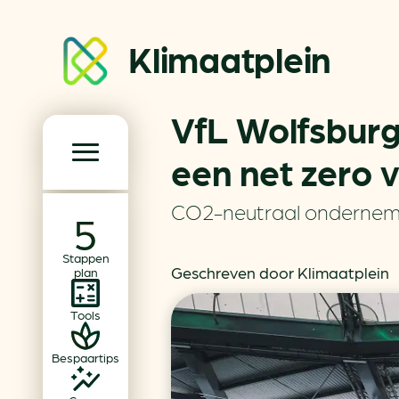
Klimaatplein
VfL Wolfsburg
Klimaatplein
een net zero 
Hoofd­navigatie
CO2-neutraal onderne
Over ons
Stappen
Partners
Geschreven door Klimaatplein
plan
Word partner
Tools
Contact
Bespaartips
Dossiers