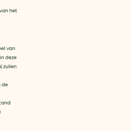
 van het
eel van
in deze
j zullen
n de
stand
e