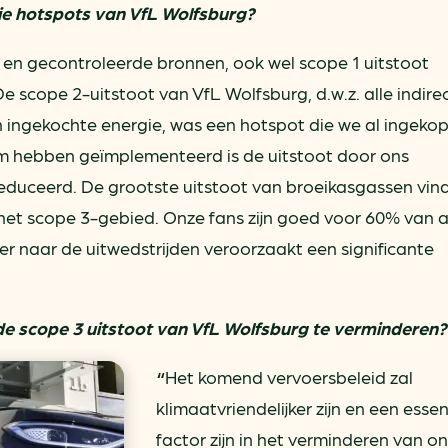
sie hotspots van VfL Wolfsburg?
n en gecontroleerde bronnen, ook wel scope 1 uitstoot
De scope 2-uitstoot van VfL Wolfsburg, d.w.z. alle indire
 ingekochte energie, was een hotspot die we al ingekop
m hebben geïmplementeerd is de uitstoot door ons
gereduceerd. De grootste uitstoot van broeikasgassen vin
 het scope 3-gebied. Onze fans zijn goed voor 60% van a
oer naar de uitwedstrijden veroorzaakt een significante
de scope 3 uitstoot van VfL Wolfsburg te verminderen?
“
Het komend vervoersbeleid zal
klimaatvriendelijker zijn en een essen
factor zijn in het verminderen van o