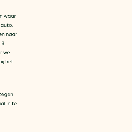
an waar
 auto.
gen naar
 3
ar we
ij het
 tegen
l in te