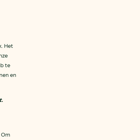
. Het
nze
ub te
inen en
t.
. Om