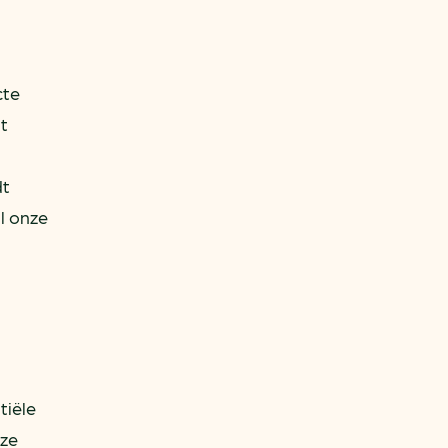
cte
t
dt
l onze
tiële
nze