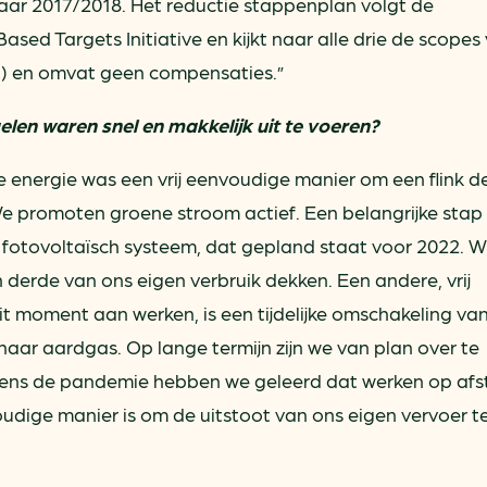
jaar 2017/2018. Het reductie stappenplan volgt de
sed Targets Initiative en kijkt naar alle drie de scopes
) en omvat geen compensaties.”
en waren snel en makkelijk uit te voeren?
 energie was een vrij eenvoudige manier om een flink d
We promoten groene stroom actief. Een belangrijke stap 
en fotovoltaïsch systeem, dat gepland staat voor 2022. Wi
derde van ons eigen verbruik dekken. Een andere, vrij
it moment aan werken, is een tijdelijke omschakeling va
aar aardgas. Op lange termijn zijn we van plan over te
dens de pandemie hebben we geleerd dat werken op af
oudige manier is om de uitstoot van ons eigen vervoer t