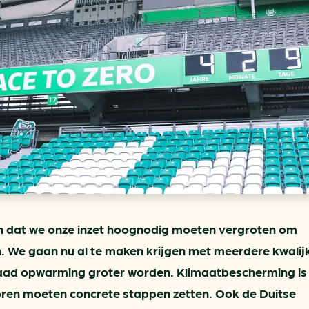
ring
In je gebouw
Verlichtingscan
Op vervoer
Wegwijzers energie besp
as
In de bedrijfsvoering
Hergebruiken of recyclen 
ein
voor het MKB
u
Energie besparen op uw 
info@klimaatplein.n
n dat we onze inzet hoognodig moeten vergroten om
 We gaan nu al te maken krijgen met meerdere kwalij
raad opwarming groter worden. Klimaatbescherming is
toren moeten concrete stappen zetten. Ook de Duitse