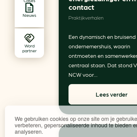
Cases
Achtergrond klimaatverande
contact
Beprijzing van CO2
Nieuws
Praktijkverhalen
Ondernemen zonder aardg
Verduurzamen bedrijventerr
Een dynamisch en bruisend
Klimaattransitie op wijknivea
ondernemershuis, waarin
Word
partner
ontmoeten en samenwerke
centraal staan. Dat stond
NCW voor...
Lees verder
We gebruiken cookies op onze site om je gebruike
verbeteren, gepersonaliseerde inhoud te bieden e
analyseren.