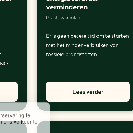
ring
In je gebouw
verminderen
Verlichtingscan
Op vervoer
Wegwijzers energie besp
Praktijkverhalen
as
In de bedrijfsvoering
Hergebruiken of recyclen 
ein
voor het MKB
Er is geen betere tijd om te starten
u
met het minder verbruiken van
Energie besparen op uw 
n
fossiele brandstoffen...
info@klimaatplein.n
 VNO-
Lees verder
rservaring te
n ons verkeer te