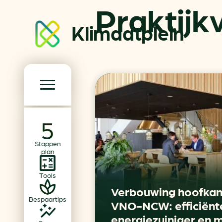
Praktijk
Klimaatplein
Klimaatplein
Hoofd­navigatie
Over ons
Stappen
Partners
plan
Word partner
Tools
Contact
Verbouwing hoofkan
Bespaartips
VNO-NCW: efficiënt
Dossiers
energiezuiniger en 