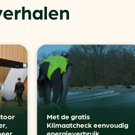
verhalen
Actueel
Handige tools
Nieuws
CO2-voetafdruk calculat
Praktijkverhalen
MKB energie bespaarche
Events
Terugverdien­tijden
Nieuwsbrief
Subsidiewijzer voor onde
toor
Met de gratis
Voorkomen van klimaats
er,
Klimaatcheck eenvoudig
Besparen
Autobrandstof besparen
meer
energieverbruik