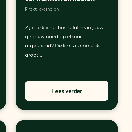
Praktijkverhalen
aren
van bijproducten
Zijn de klimaatinstallaties in jouw
gebouw goed op elkaar
PC
afgestemd? De kans is namelijk
groot...
l
(073) 822 74 86
Lees verder