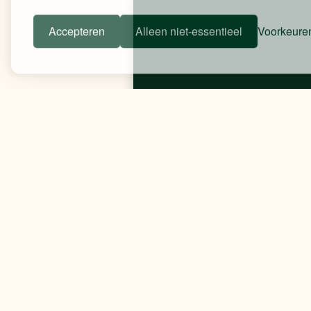
Accepteren
Alleen niet-essentieel
Voorkeure
Verduurzamen Van 
Museum: Energiever
verminderen en zelf
opwekken
Praktijkverhalen
Boeiende uitdagingen voor
Van Gogh museum: je wilt d
ideale klimaatomstandigh