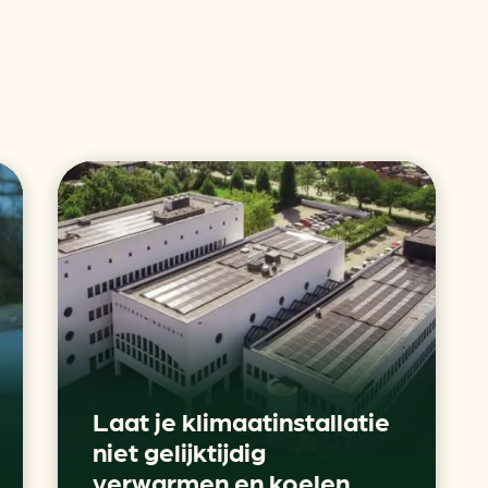
or
ck
rnemers
Laat je klimaatinstallatie
chade
niet gelijktijdig
verwarmen en koelen