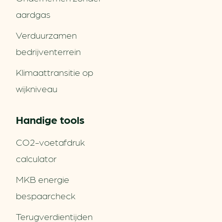
aardgas
Verduurzamen
bedrijventerrein
Klimaattransitie op
wijkniveau
Handige tools
CO2-voetafdruk
calculator
MKB energie
bespaarcheck
Terugverdien­tijden