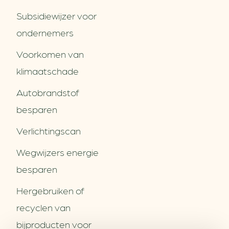
Subsidiewijzer voor
ondernemers
Voorkomen van
klimaatschade
Autobrandstof
besparen
Verlichtingscan
Wegwijzers energie
besparen
Hergebruiken of
Over ons
recyclen van
Partners
Word partner
bijproducten voor
Contact