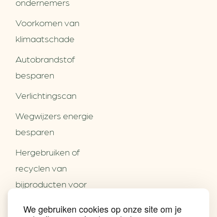
ondernemers
Voorkomen van
klimaatschade
Autobrandstof
besparen
Verlichtingscan
Wegwijzers energie
besparen
Hergebruiken of
Over ons
recyclen van
Partners
Word partner
bijproducten voor
Contact
het MKB
We gebruiken cookies op onze site om je
Nieuws