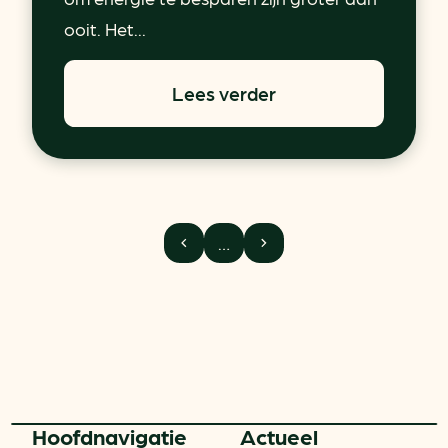
ooit. Het...
Lees verder
…
Hoofd­navigatie
Actueel