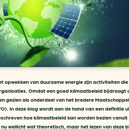
ring
In je gebouw
Verlichtingscan
Op vervoer
Wegwijzers energie besp
as
In de bedrijfsvoering
Hergebruiken of recyclen 
ein
voor het MKB
u
Energie besparen op uw 
info@klimaatplein.n
t opwekken van duurzame energie zijn activiteiten di
organisaties. Omdat een goed klimaatbeleid bijdraagt 
n gezien als onderdeel van het bredere Maatschappel
 In deze blog wordt aan de hand van een definitie ui
eschreven hoe klimaatbeleid kan worden bezien vanuit
 nu wellicht wat theoretisch, maar het lezen van deze b