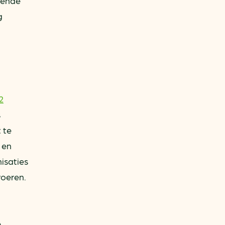
gende
g
2
s
 te
 en
isaties
voeren.
e