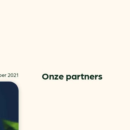
Onze partners
er 2021
or
ck
rnemers
chade