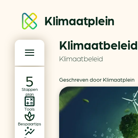
Klimaatplein
Klimaatbeleid
Klimaatplein
Klimaatbeleid
Hoofd­navigatie
Geschreven door Klimaatplein
Over ons
Stappen
Partners
plan
Word partner
Tools
Contact
Bespaartips
Dossiers