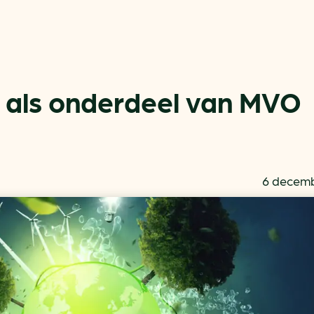
 als onderdeel van MVO
Actueel
Handige tools
6 decemb
Nieuws
CO2-voetafdruk calculat
Praktijkverhalen
MKB energie bespaarche
Events
Terugverdien­tijden
Nieuwsbrief
Subsidiewijzer voor onde
Voorkomen van klimaats
Besparen
Autobrandstof besparen