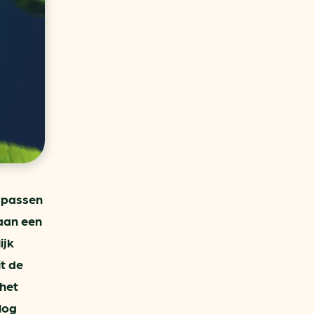
aren
van bijproducten
PC
l
(073) 822 74 86
e passen
aan een
ijk
t de
 het
log