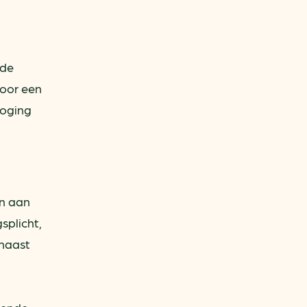
 de
door een
roging
n aan
splicht,
naast