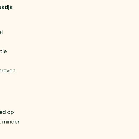
aktijk
el
tie
hreven
oed op
t minder