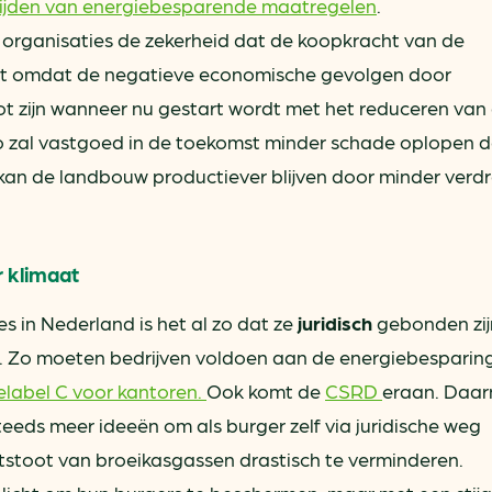
tijden van energiebesparende maatregelen
.
t organisaties de zekerheid dat de koopkracht van de
. Dit omdat de negatieve economische gevolgen door
t zijn wanneer nu gestart wordt met het reduceren van
o zal vastgoed in de toekomst minder schade oplopen 
 kan de landbouw productiever blijven door minder verd
r klimaat
 in Nederland is het al zo dat ze
juridisch
gebonden zij
. Zo moeten bedrijven voldoen aan de energiebesparing
elabel C voor kantoren.
Ook komt de
CSRD
eraan. Daar
steeds meer ideeën om als burger zelf via juridische weg
stoot van broeikasgassen drastisch te verminderen.