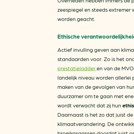
Overheden hebben immers de pl
zeespiegel en steeds extremer w
worden geacht.
Ethische verantwoordelijkhei
Actief invulling geven aan klim
standaarden voor. Zo is het on
prestatieladder
en van de MVO-p
landelijk niveau worden allerl
maken van de gevolgen van hun 
duurzamer om te gaan met energ
wordt verwacht dat zij hun
ethi
Daarnaast is het zo dat juist 
klimaatverandering. De ontwikke
broeikasgassen doordat juist o