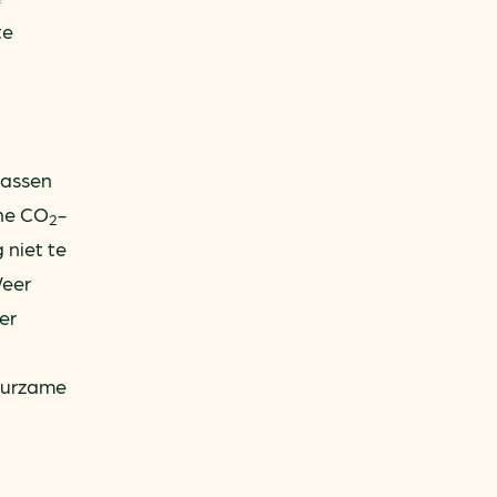
te
gassen
ine CO
-
2
 niet te
Weer
er
duurzame