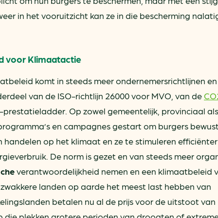
icht om hun burgers te beschermen, maar met een stij
eer in het vooruitzicht kan ze in die bescherming nalati
d voor Klimaatactie
aatbeleid komt in steeds meer ondernemersrichtlijnen en
derdeel van de ISO-richtlijn 26000 voor MVO, van de
CO
restatieladder. Op zowel gemeentelijk, provinciaal al
ei programma’s en campagnes gestart om burgers bewust
handelen op het klimaat en ze te stimuleren efficiënter
ieverbruik. De norm is gezet en van steeds meer organ
sche
verantwoordelijkheid nemen en een klimaatbeleid 
de zwakkere landen op aarde het meest last hebben van
lingslanden betalen nu al de prijs voor de uitstoot van
p die plekken grotere perioden van droogten of extrem