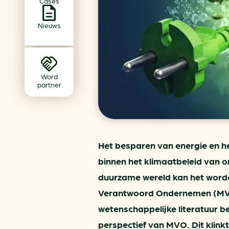
Cases
Achtergrond klimaatverande
Beprijzing van CO2
Nieuws
Ondernemen zonder aardg
Verduurzamen bedrijventerr
Klimaattransitie op wijknivea
Word
partner
Het besparen van energie en he
binnen het klimaatbeleid van 
duurzame wereld kan het worde
Verantwoord Ondernemen (MVO).
wetenschappelijke literatuur b
perspectief van MVO. Dit klinkt