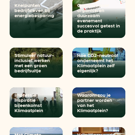
Knelpunten
Checklist voor
bedrijfsleven bij
organiseren
energiebesparing
duurzaam
evenement
succesvol getest in
de praktijk
Stimuleer natuur-
Hoe CO2-neutraal
inclusief werken
onderneemt het
met een groen
Klimaatplein zelf
bedrijfsuitje
eigenlijk?
Impressie
Waarom zou je
inspiratie
partner worden
bijeenkomst
van het
Klimaatplein
Klimaatplein?
Met Climate
Vrijwilligerswerk