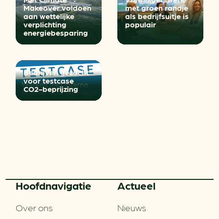
Makeover voldoen
met groen randje
aan wettelijke
als bedrijfsuitje is
verplichting
populair
energiebesparing
Bedrijven gezocht
voor testcase
CO2-beprijzing
Hoofd­navigatie
Actueel
Over ons
Nieuws