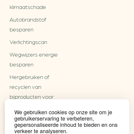
klimaatschade
Autobrandstof
besparen
Verlichtingscan
Wegwijzers energie
besparen
Hergebruiken of
Over ons
recyclen van
Partners
Word partner
bijproducten voor
Contact
het MKB
We gebruiken cookies op onze site om je
Nieuws
gebruikerservaring te verbeteren,
Energie besparen op
Praktijkverhalen
gepersonaliseerde inhoud te bieden en ons
Events
uw PC
verkeer te analyseren.
Nieuwsbrief